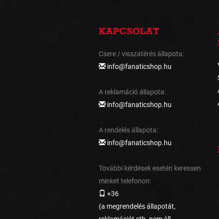
KAPCSOLAT
Csere / visszatérés állapota:
info@fanaticshop.hu
A reklamáció állapota:
info@fanaticshop.hu
A rendelés állapota:
info@fanaticshop.hu
További kérdések esetén keressen
minket telefonon:
+36
(a megrendelés állapotát,
reklamációt stb. nem áll