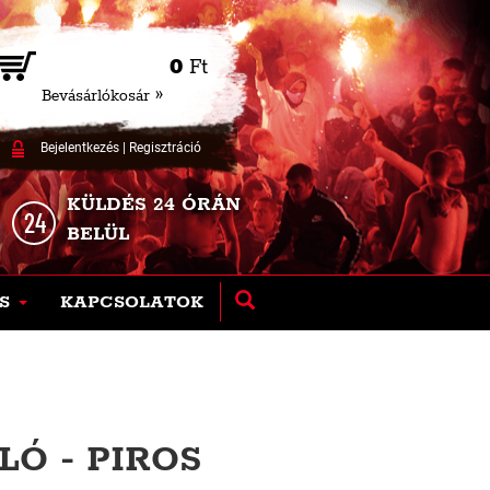
0
Ft
Bevásárlókosár »
Bejelentkezés
|
Regisztráció
KÜLDÉS 24 ÓRÁN
BELÜL
S
KAPCSOLATOK
LÓ - PIROS