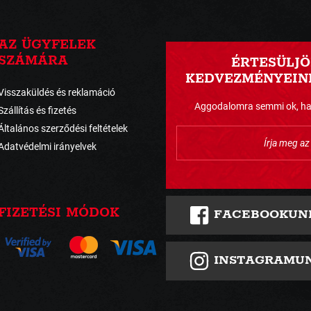
AZ ÜGYFELEK
SZÁMÁRA
ÉRTESÜLJÖ
KEDVEZMÉNYEINK
Visszaküldés és reklamáció
Aggodalomra semmi ok, havo
Szállítás és fizetés
Általános szerződési feltételek
Adatvédelmi irányelvek
FIZETÉSI MÓDOK
FACEBOOKUN
INSTAGRAMU