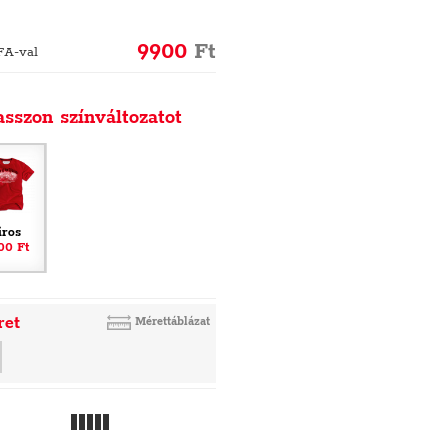
9900
Ft
FA-val
asszon színváltozatot
iros
00 Ft
ret
Mérettáblázat