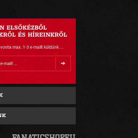
N ELSŐKÉZBŐL
RŐL ÉS HÍREINKRŐL
nta max. 1-3 e-mailt küldünk ...
K
NK