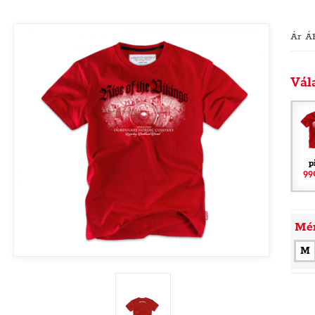
Ár Á
Vál
p
99
Mé
M