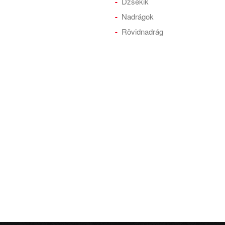
Dzsekik
Nadrágok
Rövidnadrág