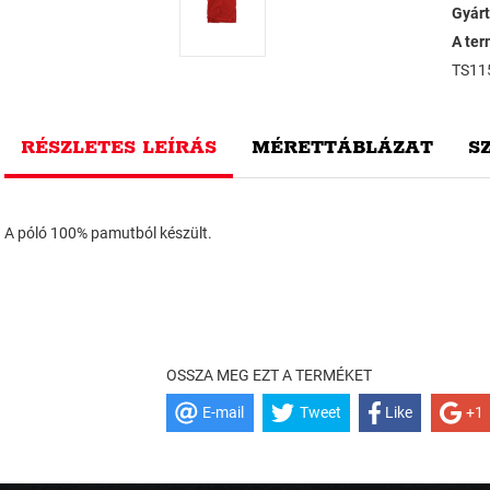
Gyárt
A ter
TS11
RÉSZLETES LEÍRÁS
MÉRETTÁBLÁZAT
S
A póló 100% pamutból készült.
OSSZA MEG EZT A TERMÉKET
E-mail
Tweet
Like
+1