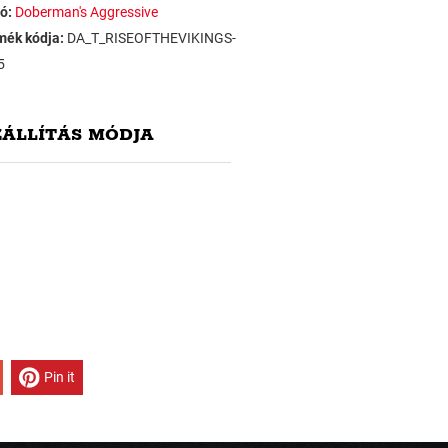
ó:
Doberman's Aggressive
mék kódja:
DA_T_RISEOFTHEVIKINGS-
5
ZÁLLÍTÁS MÓDJA
Pin it