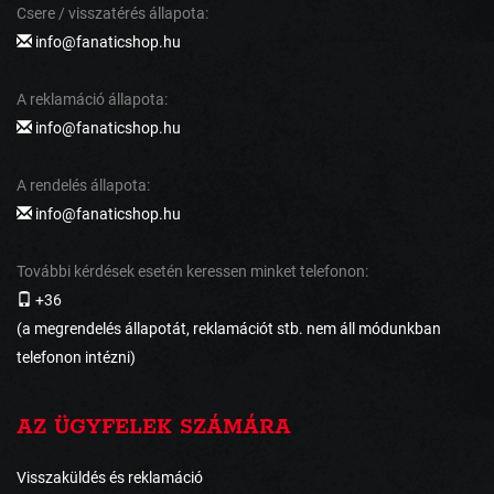
Csere / visszatérés állapota:
info@fanaticshop.hu
A reklamáció állapota:
info@fanaticshop.hu
A rendelés állapota:
info@fanaticshop.hu
További kérdések esetén keressen minket telefonon:
+36
(a megrendelés állapotát, reklamációt stb. nem áll módunkban
telefonon intézni)
AZ ÜGYFELEK SZÁMÁRA
Visszaküldés és reklamáció