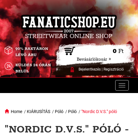
90% RAKTÁRON
0
Ft
LÉVŐ ÁRU
Bevásárlókosár »
KÜLDÉS 24 ÓRÁN
Bejelentkezés
|
Regisztráció
BELÜL
Toggle
naviga
Home
/
KIÁRUSÍTÁS
/
Póló
/
Póló
/
"Nordic D.V.S." póló
"NORDIC D.V.S." PÓLÓ -