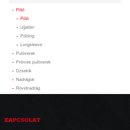
Póló
Póló
Ujjatlan
Pólóing
Longsleeve
Pulóverek
Prémes pulóverek
Dzsekik
Nadrágok
Rövidnadrág
KAPCSOLAT