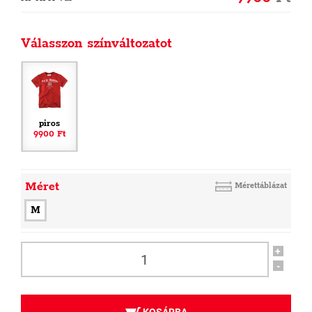
Válasszon színváltozatot
piros
9900 Ft
Méret
Mérettáblázat
M
+
-