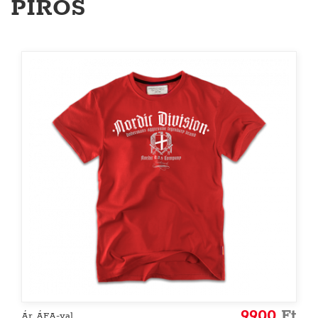
PIROS
9900
Ft
Ár ÁFA-val