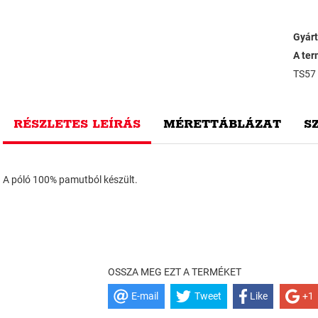
Gyárt
A ter
TS57
RÉSZLETES LEÍRÁS
MÉRETTÁBLÁZAT
S
A póló 100% pamutból készült.
OSSZA MEG EZT A TERMÉKET
E-mail
Tweet
Like
+1