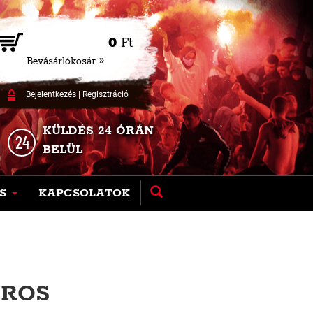
0
Ft
Bevásárlókosár »
Bejelentkezés
|
Regisztráció
KÜLDÉS 24 ÓRÁN
BELÜL
S
KAPCSOLATOK
IROS