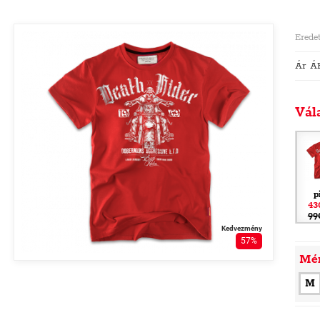
Eredet
Ár Á
Vál
p
43
99
Kedvezmény
57%
Mé
M