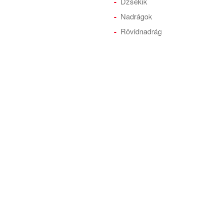
Dzsekik
Nadrágok
Rövidnadrág