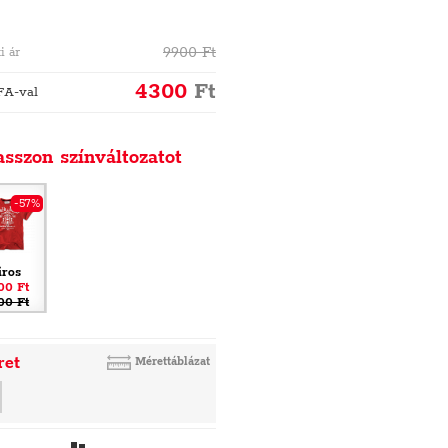
9900
Ft
i ár
4300
Ft
FA-val
asszon színváltozatot
-57%
iros
00 Ft
00 Ft
ret
Mérettáblázat