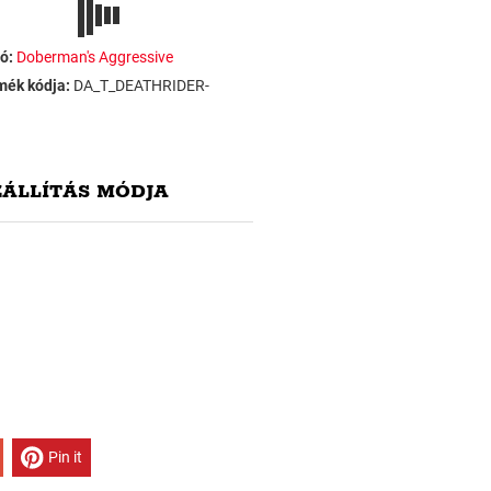
ó:
Doberman's Aggressive
mék kódja:
DA_T_DEATHRIDER-
ZÁLLÍTÁS MÓDJA
Pin it