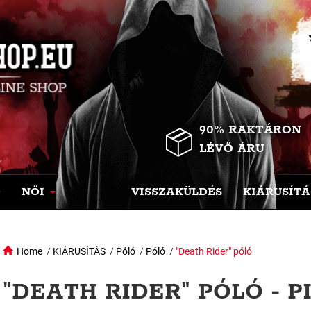
90% RAKTÁRON
LÉVŐ ÁRU
NŐI
VISSZAKÜLDÉS
KIÁRUSÍTÁ
Home
/
KIÁRUSÍTÁS
/
Póló
/
Póló
/
"Death Rider" póló
"DEATH RIDER" PÓLÓ - P