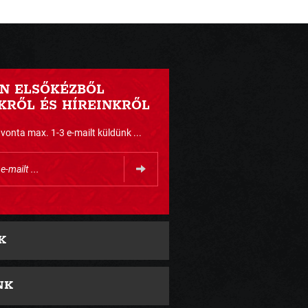
N ELSŐKÉZBŐL
RŐL ÉS HÍREINKRŐL
nta max. 1-3 e-mailt küldünk ...
K
NK