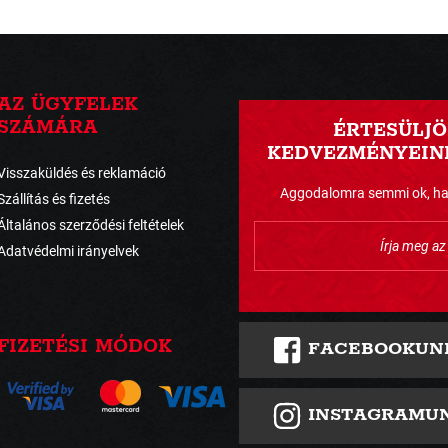
AZ ÜGYFELEK
SZÁMÁRA
ÉRTESÜLJÖ
KEDVEZMÉNYEINK
Visszaküldés és reklamáció
Aggodalomra semmi ok, havo
Szállítás és fizetés
Általános szerződési feltételek
Adatvédelmi irányelvek
FIZETÉSI MÓDOK
FACEBOOKUN
INSTAGRAMU