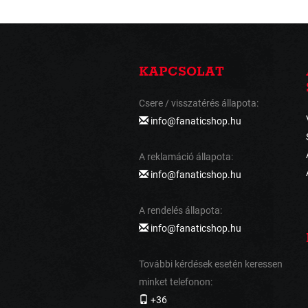
KAPCSOLAT
Csere / visszatérés állapota:
info@fanaticshop.hu
A reklamáció állapota:
info@fanaticshop.hu
A rendelés állapota:
info@fanaticshop.hu
További kérdések esetén keressen
minket telefonon:
+36