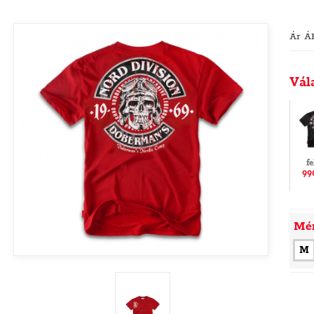
Ár Á
Vál
f
99
Mé
M