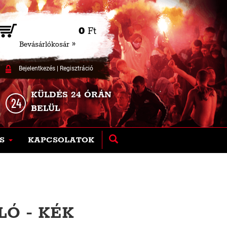
0
Ft
Bevásárlókosár »
Bejelentkezés
|
Regisztráció
KÜLDÉS 24 ÓRÁN
BELÜL
S
KAPCSOLATOK
LÓ - KÉK