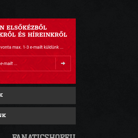
N ELSŐKÉZBŐL
RŐL ÉS HÍREINKRŐL
nta max. 1-3 e-mailt küldünk ...
K
NK