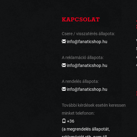
KAPCSOLAT
Csere / visszatérés állapota:
info@fanaticshop.hu
A reklamáció állapota:
info@fanaticshop.hu
A rendelés állapota:
info@fanaticshop.hu
További kérdések esetén keressen
minket telefonon:
+36
(a megrendelés állapotát,
reklamációt stb. nem áll