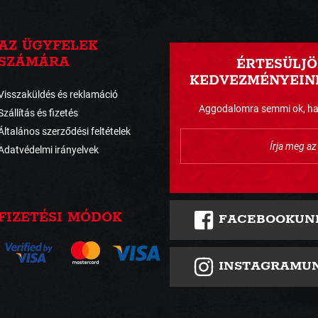
AZ ÜGYFELEK
SZÁMÁRA
ÉRTESÜLJÖ
KEDVEZMÉNYEINK
Visszaküldés és reklamáció
Aggodalomra semmi ok, havo
Szállítás és fizetés
Általános szerződési feltételek
Adatvédelmi irányelvek
FIZETÉSI MÓDOK
FACEBOOKUN
INSTAGRAMU