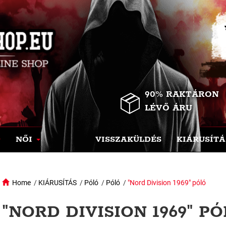
90% RAKTÁRON
LÉVŐ ÁRU
NŐI
VISSZAKÜLDÉS
KIÁRUSÍTÁ
Home
/
KIÁRUSÍTÁS
/
Póló
/
Póló
/
"Nord Division 1969" póló
"NORD DIVISION 1969" PÓ