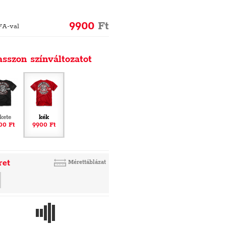
9900
Ft
FA-val
asszon színváltozatot
ekete
kék
00 Ft
9900 Ft
ret
Mérettáblázat