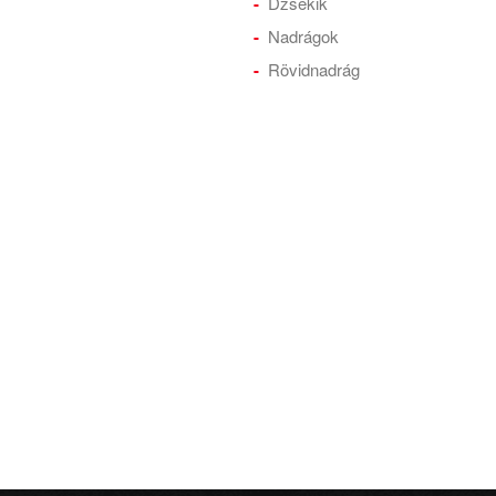
Dzsekik
Nadrágok
Rövidnadrág