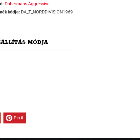
ó:
Doberman's Aggressive
mék kódja:
DA_T_NORDDIVISION1969-
ZÁLLÍTÁS MÓDJA
Pin it