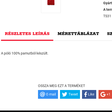
Gyárt
A ter
TS31
RÉSZLETES LEÍRÁS
MÉRETTÁBLÁZAT
S
A póló 100% pamutból készült.
OSSZA MEG EZT A TERMÉKET
E-mail
Tweet
Like
+1