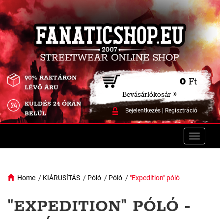
90% RAKTÁRON
0
Ft
LÉVŐ ÁRU
Bevásárlókosár »
KÜLDÉS 24 ÓRÁN
Bejelentkezés
|
Regisztráció
BELÜL
Toggle
naviga
Home
/
KIÁRUSÍTÁS
/
Póló
/
Póló
/
"Expedition" póló
"EXPEDITION" PÓLÓ -