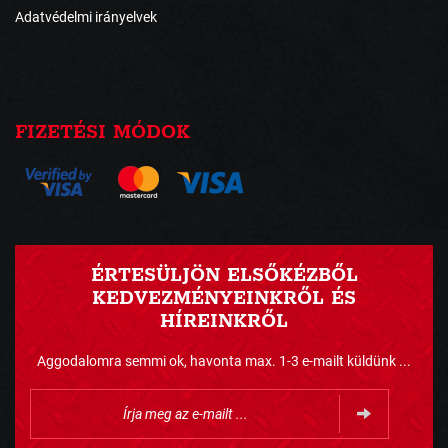
Adatvédelmi irányelvek
FIZETÉSI MÓDOK
ÉRTESÜLJÖN ELSŐKÉZBŐL
KEDVEZMÉNYEINKRŐL ÉS
HÍREINKRŐL
Aggodalomra semmi ok, havonta max. 1-3 e-mailt küldünk ...