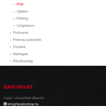
Póló
Ujjatlan
Pólóing
Longsleeve
Pulóverek
Prémes pulóverek
Dzsekik
Nadrágok
Rövidnadrág
KAPCSOLAT
Csere / visszatérés állapota:
info@fanaticshop.hu