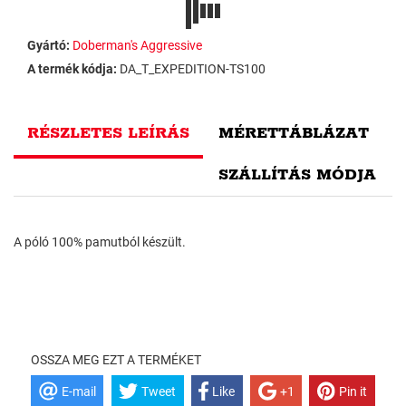
Gyártó:
Doberman's Aggressive
A termék kódja:
DA_T_EXPEDITION-TS100
RÉSZLETES LEÍRÁS
MÉRETTÁBLÁZAT
SZÁLLÍTÁS MÓDJA
A póló 100% pamutból készült.
OSSZA MEG EZT A TERMÉKET
E-mail
Tweet
Like
+1
Pin it