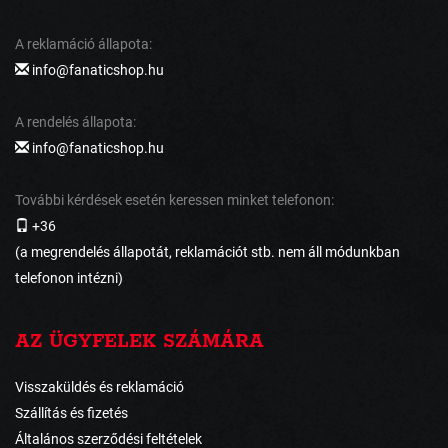
A reklamáció állapota:
info@fanaticshop.hu
A rendelés állapota:
info@fanaticshop.hu
További kérdések esetén keressen minket telefonon:
+36
(a megrendelés állapotát, reklamációt stb. nem áll módunkban
telefonon intézni)
AZ ÜGYFELEK SZÁMÁRA
Visszaküldés és reklamáció
Szállítás és fizetés
Általános szerződési feltételek