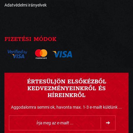
Adatvédelmi irányelvek
FIZETÉSI MÓDOK
ÉRTESÜLJÖN ELSŐKÉZBŐL
KEDVEZMÉNYEINKRŐL ÉS
HÍREINKRŐL
Aggodalomra semmi ok, havonta max. 1-3 e-mailt küldünk ...