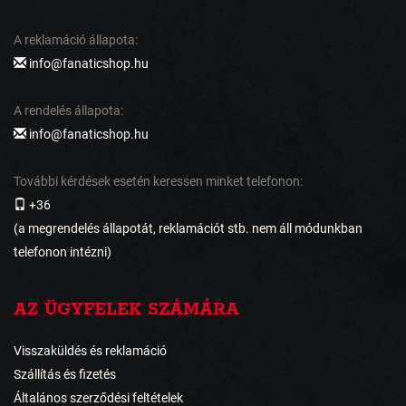
A reklamáció állapota:
info@fanaticshop.hu
A rendelés állapota:
info@fanaticshop.hu
További kérdések esetén keressen minket telefonon:
+36
(a megrendelés állapotát, reklamációt stb. nem áll módunkban
telefonon intézni)
AZ ÜGYFELEK SZÁMÁRA
Visszaküldés és reklamáció
Szállítás és fizetés
Általános szerződési feltételek