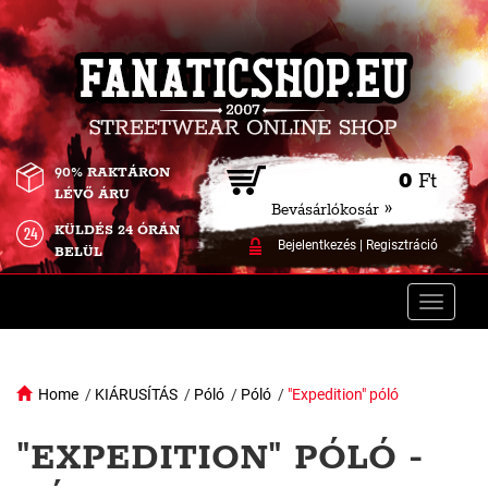
90% RAKTÁRON
0
Ft
LÉVŐ ÁRU
Bevásárlókosár »
KÜLDÉS 24 ÓRÁN
Bejelentkezés
|
Regisztráció
BELÜL
Toggle
naviga
Home
/
KIÁRUSÍTÁS
/
Póló
/
Póló
/
"Expedition" póló
"EXPEDITION" PÓLÓ -