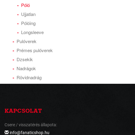
Póló
Ujjatlan
Pólóing
Longsleeve
Pulóverek
Prémes pulóverek
Dzsekik
Nadrágok
Rövidnadrág
KAPCSOLAT
Csere / visszatérés állapota:
info@fanaticshop.hu