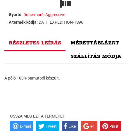
Gyártó:
Doberman's Aggressive
A termék kódja:
DA_T_EXPEDITION-TS96
RÉSZLETES LEÍRÁS
MÉRETTÁBLÁZAT
SZÁLLÍTÁS MÓDJA
A póló 100% pamutból készült.
OSSZA MEG EZT A TERMÉKET
E-mail
Tweet
Like
+1
Pin it