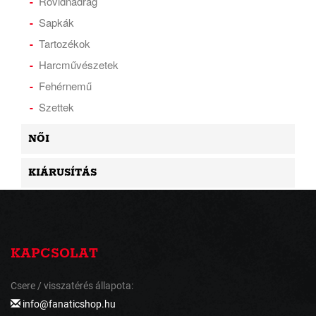
Rövidnadrág
Sapkák
Tartozékok
Harcművészetek
Fehérnemű
Szettek
NŐI
KIÁRUSÍTÁS
KAPCSOLAT
Csere / visszatérés állapota:
info@fanaticshop.hu