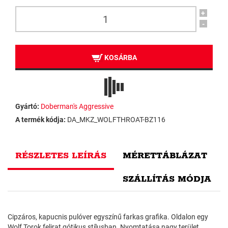
+
-
KOSÁRBA
Gyártó:
Doberman's Aggressive
A termék kódja:
DA_MKZ_WOLFTHROAT-BZ116
RÉSZLETES LEÍRÁS
MÉRETTÁBLÁZAT
SZÁLLÍTÁS MÓDJA
Cipzáros, kapucnis pulóver egyszínű farkas grafika. Oldalon egy
Wolf Torok felirat gótikus stílusban. Nyomtatása nagy terület,