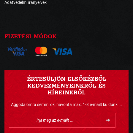
Adatvédelmi irányelvek
FIZETÉSI MÓDOK
ÉRTESÜLJÖN ELSŐKÉZBŐL
KEDVEZMÉNYEINKRŐL ÉS
HÍREINKRŐL
Aggodalomra semmi ok, havonta max. 1-3 e-mailt küldünk ...