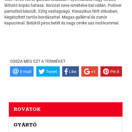
látható kopás hatása. Sorozat neve ismételve bal vállán. Pulóver
pamutból készült, 320g vastagságú. Klasszikus férfi stilusban,
kiegészített tartós bordázattal. Magas gallérral és zsinór
kapucninál. Belülről piros betét és nagy cimke sas motívummal.
OSSZA MEG EZT A TERMÉKET
E-mail
Tweet
Like
+1
Pin it
ROVATOK
GYÁRTÓ