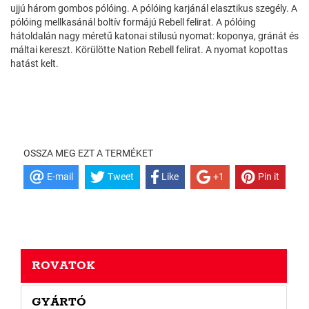
ujjú három gombos pólóing. A pólóing karjánál elasztikus szegély. A
pólóing mellkasánál boltív formájú Rebell felirat. A pólóing
hátoldalán nagy méretű katonai stílusú nyomat: koponya, gránát és
máltai kereszt. Körülötte Nation Rebell felirat. A nyomat kopottas
hatást kelt.
OSSZA MEG EZT A TERMÉKET
E-mail
Tweet
Like
+1
Pin it
ROVATOK
GYÁRTÓ