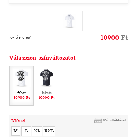
10900
Ft
Ár ÁFA-val
Válasszon színváltozatot
fehér
fekete
10900 Ft
10900 Ft
Méret
Mérettáblázat
M
L
XL
XXL