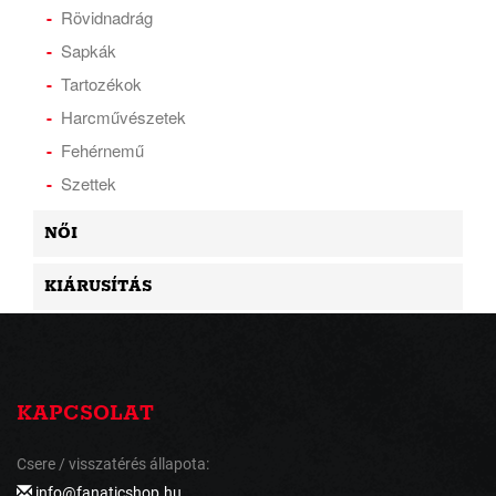
Rövidnadrág
Sapkák
Tartozékok
Harcművészetek
Fehérnemű
Szettek
NŐI
KIÁRUSÍTÁS
KAPCSOLAT
Csere / visszatérés állapota:
info@fanaticshop.hu