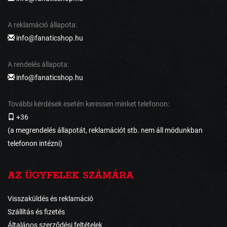
A reklamáció állapota:
info@fanaticshop.hu
A rendelés állapota:
info@fanaticshop.hu
További kérdések esetén keressen minket telefonon:
+36
(a megrendelés állapotát, reklamációt stb. nem áll módunkban
telefonon intézni)
AZ ÜGYFELEK SZÁMÁRA
Visszaküldés és reklamáció
Szállítás és fizetés
Általános szerződési feltételek