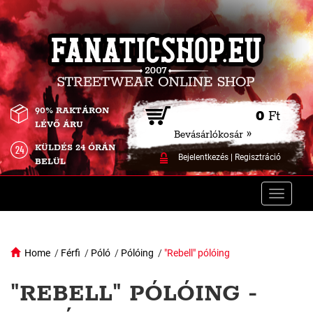
90% RAKTÁRON
0
Ft
LÉVŐ ÁRU
Bevásárlókosár »
KÜLDÉS 24 ÓRÁN
Bejelentkezés
|
Regisztráció
BELÜL
Toggle
naviga
Home
/
Férfi
/
Póló
/
Pólóing
/
"Rebell" pólóing
"REBELL" PÓLÓING -