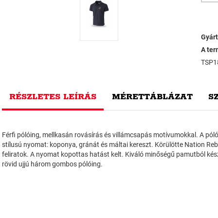
Gyárt
A ter
TSP1
RÉSZLETES LEÍRÁS
MÉRETTÁBLÁZAT
S
Férfi pólóing, mellkasán rovásírás és villámcsapás motívumokkal. A pól
stílusú nyomat: koponya, gránát és máltai kereszt. Körülötte Nation Re
feliratok. A nyomat kopottas hatást kelt. Kiváló minőségű pamutból kész
rövid ujjú három gombos pólóing.