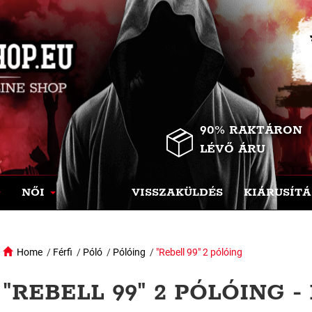
90% RAKTÁRON
LÉVŐ ÁRU
NŐI
VISSZAKÜLDÉS
KIÁRUSÍTÁ
Home
/
Férfi
/
Póló
/
Pólóing
/
"Rebell 99" 2 pólóing
"REBELL 99" 2 PÓLÓING -