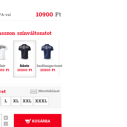
10900
Ft
FA-val
asszon színváltozatot
ehér
fekete
haditengerészet
00 Ft
10900 Ft
10900 Ft
ret
Mérettáblázat
L
XL
XXL
XXXL
+
KOSÁRBA
-