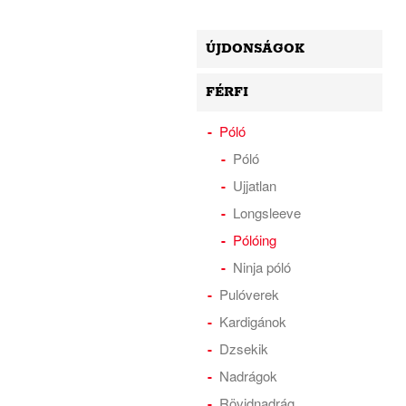
ÚJDONSÁGOK
FÉRFI
Póló
Póló
Ujjatlan
Longsleeve
Pólóing
Ninja póló
Pulóverek
Kardigánok
Dzsekik
Nadrágok
Rövidnadrág