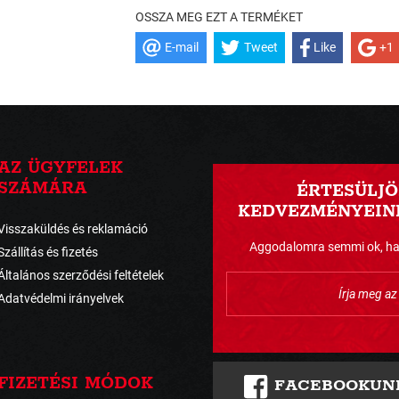
OSSZA MEG EZT A TERMÉKET
E-mail
Tweet
Like
+1
AZ ÜGYFELEK
SZÁMÁRA
ÉRTESÜLJÖ
KEDVEZMÉNYEINK
Visszaküldés és reklamáció
Aggodalomra semmi ok, havo
Szállítás és fizetés
Általános szerződési feltételek
Adatvédelmi irányelvek
FIZETÉSI MÓDOK
FACEBOOKUN