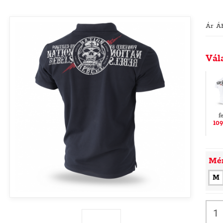
Ár Á
Vál
f
109
Mé
M