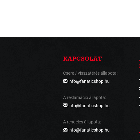
KAPCSOLAT
Csere / visszatérés állapota:
info@fanaticshop.hu
A reklamáció állapota:
info@fanaticshop.hu
A rendelés állapota:
info@fanaticshop.hu