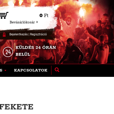
0
Ft
Bevásárlókosár »
Bejelentkezés
|
Regisztráció
KÜLDÉS 24 ÓRÁN
BELÜL
S
KAPCSOLATOK
 FEKETE