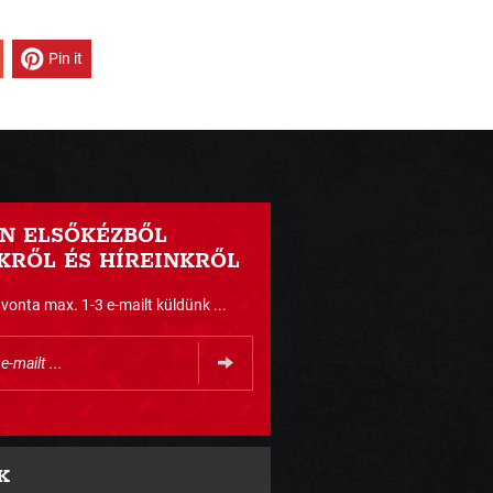
Pin it
N ELSŐKÉZBŐL
RŐL ÉS HÍREINKRŐL
nta max. 1-3 e-mailt küldünk ...
K