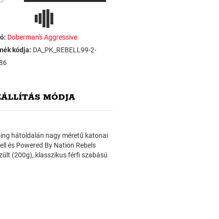
ó:
Doberman's Aggressive
mék kódja:
DA_PK_REBELL99-2-
86
ZÁLLÍTÁS MÓDJA
óing hátoldalán nagy méretű katonai
bell és Powered By Nation Rebels
ült (200g), klasszikus férfi szabású