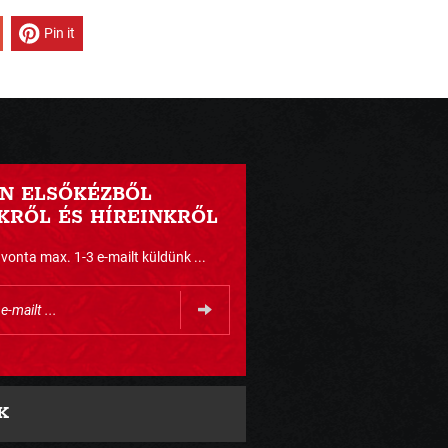
Pin it
N ELSŐKÉZBŐL
RŐL ÉS HÍREINKRŐL
nta max. 1-3 e-mailt küldünk ...
K