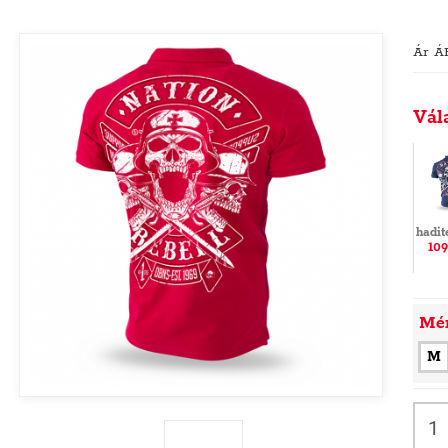
Ár Á
Vál
hadit
109
Mé
M