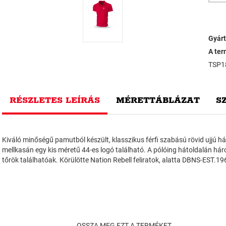
Gyárt
A ter
TSP1
RÉSZLETES LEÍRÁS
MÉRETTÁBLÁZAT
S
Kiváló minőségű pamutból készült, klasszikus férfi szabású rövid ujjú 
mellkasán egy kis méretű 44-es logó található. A pólóing hátoldalán há
tőrök találhatóak. Körülötte Nation Rebell feliratok, alatta DBNS-EST.196
OSSZA MEG EZT A TERMÉKET