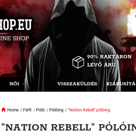
90% RAKTÁRON
LÉVŐ ÁRU
NŐI
VISSZAKÜLDÉS
KIÁRUSÍTÁ
Home
/
Férfi
/
Póló
/
Pólóing
/
"Nation Rebell" pólóing
"NATION REBELL" PÓLÓIN