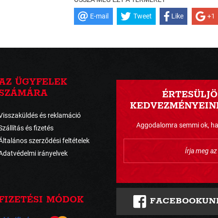
E-mail
Tweet
Like
+1
AZ ÜGYFELEK
SZÁMÁRA
ÉRTESÜLJÖ
KEDVEZMÉNYEINK
Visszaküldés és reklamáció
Aggodalomra semmi ok, havo
Szállítás és fizetés
Általános szerződési feltételek
Adatvédelmi irányelvek
FIZETÉSI MÓDOK
FACEBOOKUN