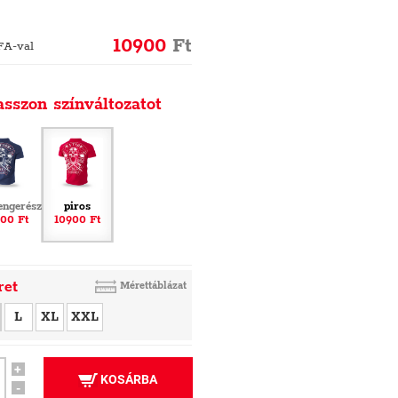
10900
Ft
FA-val
asszon színváltozatot
engerészet
piros
00 Ft
10900 Ft
ret
Mérettáblázat
L
XL
XXL
+
KOSÁRBA
-