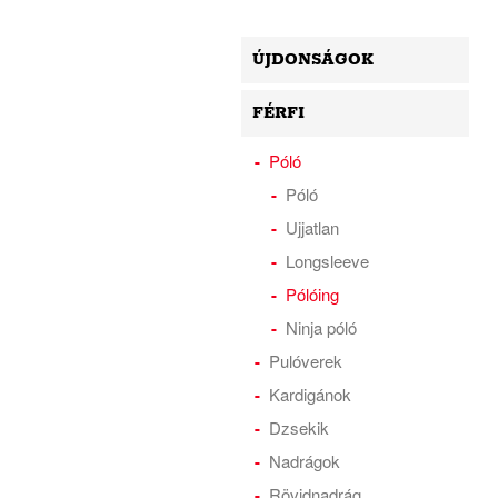
ÚJDONSÁGOK
FÉRFI
Póló
Póló
Ujjatlan
Longsleeve
Pólóing
Ninja póló
Pulóverek
Kardigánok
Dzsekik
Nadrágok
Rövidnadrág