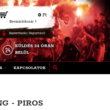
0
Ft
Bevásárlókosár »
Bejelentkezés
|
Regisztráció
KÜLDÉS 24 ÓRÁN
BELÜL
S
KAPCSOLATOK
G - PIROS