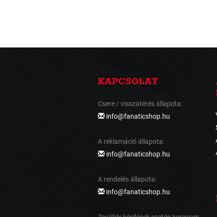
KAPCSOLAT
Csere / visszatérés állapota:
info@fanaticshop.hu
A reklamáció állapota:
info@fanaticshop.hu
A rendelés állapota:
info@fanaticshop.hu
További kérdések esetén keressen