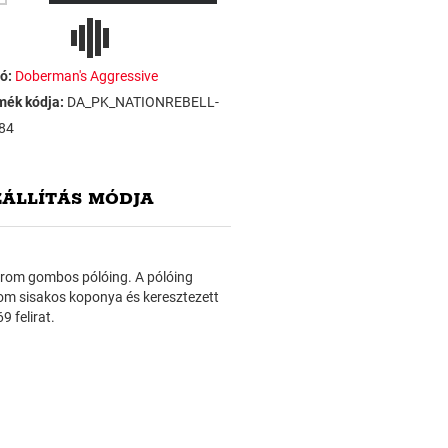
ó:
Doberman's Aggressive
mék kódja:
DA_PK_NATIONREBELL-
84
ZÁLLÍTÁS MÓDJA
három gombos pólóing. A pólóing
rom sisakos koponya és keresztezett
9 felirat.