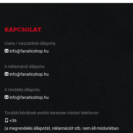
KAPCSOLAT
Csere / visszatérés állapota:
info@fanaticshop.hu
A reklamáció állapota:
info@fanaticshop.hu
A rendelés állapota:
info@fanaticshop.hu
További kérdések esetén keressen minket telefonon:
+36
(a megrendelés állapotát, reklamációt stb. nem áll módunkban