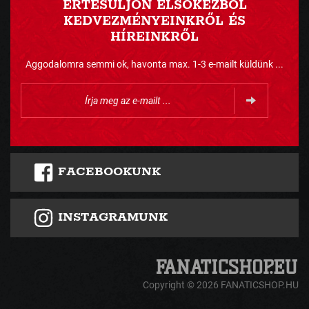
ÉRTESÜLJÖN ELSŐKÉZBŐL
KEDVEZMÉNYEINKRŐL ÉS
HÍREINKRŐL
Aggodalomra semmi ok, havonta max. 1-3 e-mailt küldünk ...
FACEBOOKUNK
INSTAGRAMUNK
Copyright © 2026 FANATICSHOP.HU