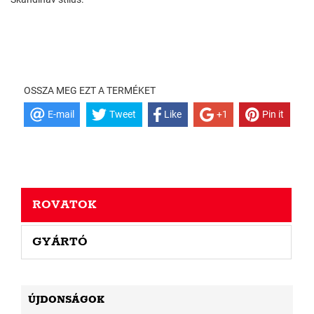
OSSZA MEG EZT A TERMÉKET
E-mail
Tweet
Like
+1
Pin it
ROVATOK
GYÁRTÓ
ÚJDONSÁGOK