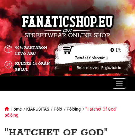
90% RAKTÁRON
0
Ft
LÉVŐ ÁRU
Bevásárlókosár »
KÜLDÉS 24 ÓRÁN
Bejelentkezés
|
Regisztráció
BELÜL
Toggle
naviga
Home
/
KIÁRUSÍTÁS
/
Póló
/
Pólóing
/
"Hatchet Of God"
pólóing
"HATCHET OF GOD"