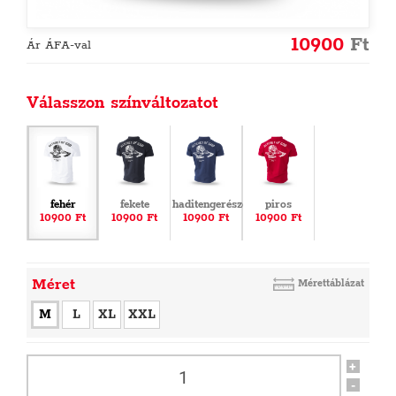
10900
Ft
Ár ÁFA-val
Válasszon színváltozatot
fehér
fekete
haditengerészet
piros
10900 Ft
10900 Ft
10900 Ft
10900 Ft
Méret
Mérettáblázat
M
L
XL
XXL
+
-