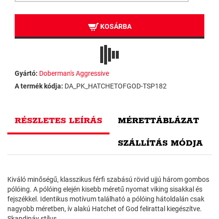
KOSÁRBA
Gyártó:
Doberman's Aggressive
A termék kódja:
DA_PK_HATCHETOFGOD-TSP182
RÉSZLETES LEÍRÁS
MÉRETTÁBLÁZAT
SZÁLLÍTÁS MÓDJA
Kiváló minőségű, klasszikus férfi szabású rövid ujjú három gombos
pólóing. A pólóing elején kisebb méretű nyomat viking sisakkal és
fejszékkel. Identikus motívum található a pólóing hátoldalán csak
nagyobb méretben, ív alakú Hatchet of God felirattal kiegészítve.
Skandináv stílus.