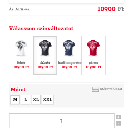
10900
Ft
Ár ÁFA-val
Válasszon színváltozatot
fehér
fekete
haditengerészet
piros
10900 Ft
10900 Ft
10900 Ft
10900 Ft
Méret
Mérettáblázat
M
L
XL
XXL
+
-