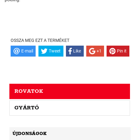
OSSZA MEG EZT A TERMÉKET
E-mail
Tweet
Like
+1
Pin it
ROVATOK
GYÁRTÓ
ÚJDONSÁGOK