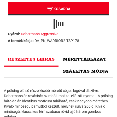
KOSÁRBA
Gyártó:
Doberman's Aggressive
A termék kódja:
DA_PK_WARRIOR2-TSP178
RÉSZLETES LEÍRÁS
MÉRETTÁBLÁZAT
SZÁLLÍTÁS MÓDJA
A pólóing elülső része kisebb méretű céges logóval díszítve.
Dobermans és rovásírás szimbólumokkal ellátott nyomat. A pólóing
hátoldalán identikus motívum található, csak nagyobb méretben.
Kiváló minőségű pamutból készült, melynek súlya 200 g. Kiváló
minőségű, klasszikus férfi szabású rövid ujjú három gombos
pólóing.