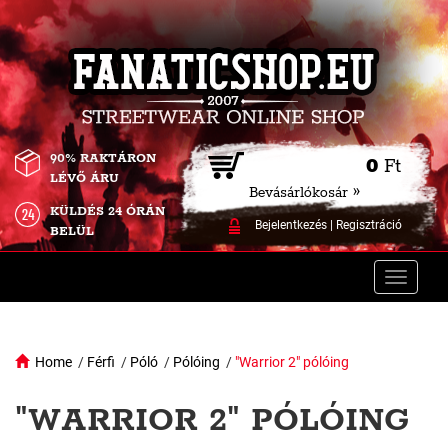
90% RAKTÁRON
0
Ft
LÉVŐ ÁRU
Bevásárlókosár »
KÜLDÉS 24 ÓRÁN
Bejelentkezés
|
Regisztráció
BELÜL
Toggle
naviga
Home
/
Férfi
/
Póló
/
Pólóing
/
"Warrior 2" pólóing
"WARRIOR 2" PÓLÓING