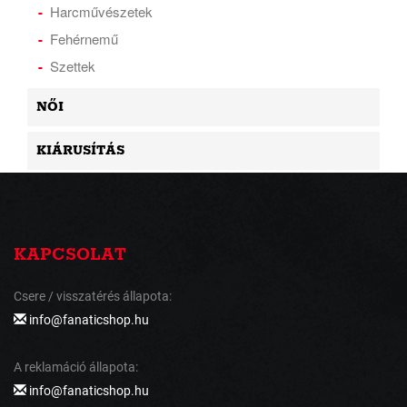
Harcművészetek
Fehérnemű
Szettek
NŐI
KIÁRUSÍTÁS
KAPCSOLAT
Csere / visszatérés állapota:
info@fanaticshop.hu
A reklamáció állapota:
info@fanaticshop.hu