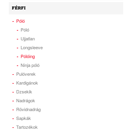
FÉRFI
Póló
Póló
Ujjatlan
Longsleeve
Pólóing
Ninja póló
Pulóverek
Kardigánok
Dzsekik
Nadrágok
Rövidnadrág
Sapkák
Tartozékok