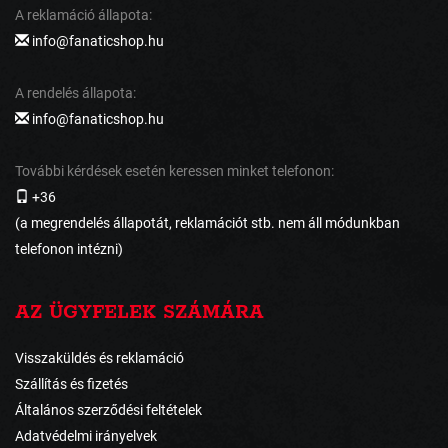
A reklamáció állapota:
info@fanaticshop.hu
A rendelés állapota:
info@fanaticshop.hu
További kérdések esetén keressen minket telefonon:
+36
(a megrendelés állapotát, reklamációt stb. nem áll módunkban
telefonon intézni)
AZ ÜGYFELEK SZÁMÁRA
Visszaküldés és reklamáció
Szállítás és fizetés
Általános szerződési feltételek
Adatvédelmi irányelvek