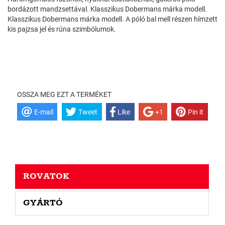
bordázott mandzsettával. Klasszikus Dobermans márka modell.
Klasszikus Dobermans márka modell. A póló bal mell részen hímzett
kis pajzsa jel és rúna szimbólumok.
OSSZA MEG EZT A TERMÉKET
E-mail
Tweet
Like
+1
Pin it
ROVATOK
GYÁRTÓ