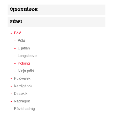
ÚJDONSÁGOK
FÉRFI
Póló
Póló
Ujjatlan
Longsleeve
Pólóing
Ninja póló
Pulóverek
Kardigánok
Dzsekik
Nadrágok
Rövidnadrág