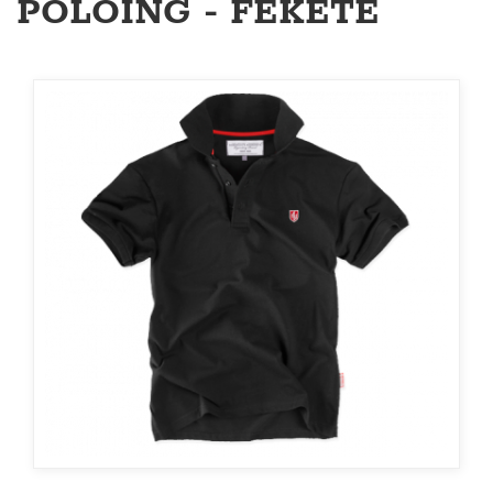
PÓLÓING - FEKETE