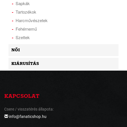
Sapkák
Tartozékok
Harcművészetek
Fehérnemű
Szettek
NŐI
KIÁRUSÍTÁS
KAPCSOLAT
Csere / visszatérés állapota:
info@fanaticshop.hu