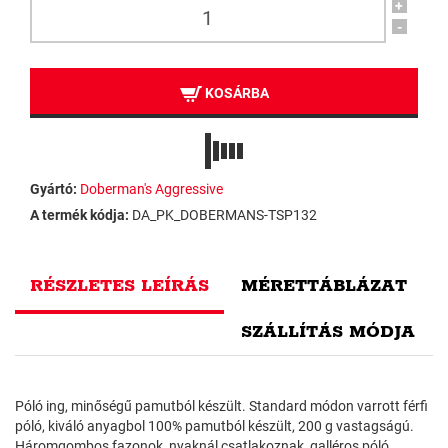
+
-
KOSÁRBA
Gyártó:
Doberman's Aggressive
A termék kódja:
DA_PK_DOBERMANS-TSP132
RÉSZLETES LEÍRÁS
MÉRETTÁBLÁZAT
SZÁLLÍTÁS MÓDJA
Póló ing, minőségű pamutból készült. Standard módon varrott férfi
póló, kiváló anyagbol 100% pamutból készült, 200 g vastagságú.
Háromgombos fazonok, nyaknál csatlakoznak, galléros póló