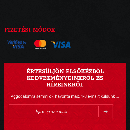
FIZETÉSI MÓDOK
ÉRTESÜLJÖN ELSŐKÉZBŐL
KEDVEZMÉNYEINKRŐL ÉS
HÍREINKRŐL
Aggodalomra semmi ok, havonta max. 1-3 e-mailt küldünk ...