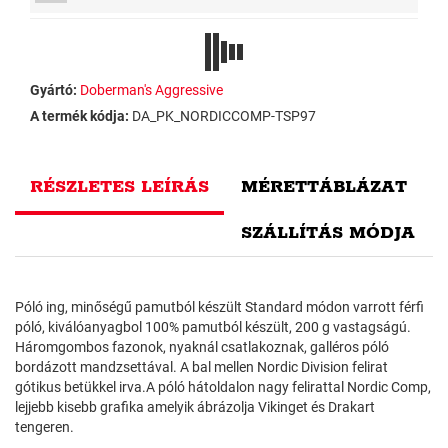
Gyártó:
Doberman's Aggressive
A termék kódja:
DA_PK_NORDICCOMP-TSP97
RÉSZLETES LEÍRÁS
MÉRETTÁBLÁZAT
SZÁLLÍTÁS MÓDJA
Póló ing, minőségű pamutból készült Standard módon varrott férfi
póló, kiválóanyagbol 100% pamutból készült, 200 g vastagságú.
Háromgombos fazonok, nyaknál csatlakoznak, galléros póló
bordázott mandzsettával. A bal mellen Nordic Division felirat
gótikus betükkel irva.A póló hátoldalon nagy felirattal Nordic Comp,
lejjebb kisebb grafika amelyik ábrázolja Vikinget és Drakart
tengeren.