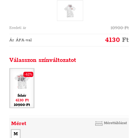
10900
Ft
Eredeti ár
4130
Ft
Ár ÁFA-val
Válasszon színváltozatot
-62%
fehér
4130 Ft
10900 Ft
Méret
Mérettáblázat
M