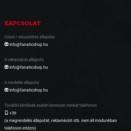
KAPCSOLAT
Csere / visszatérés állapota:
info@fanaticshop.hu
A reklamáció állapota:
info@fanaticshop.hu
A rendelés állapota:
info@fanaticshop.hu
További kérdések esetén keressen minket telefonon:
+36
(a megrendelés állapotát, reklamációt stb. nem áll módunkban
telefonon intézni)