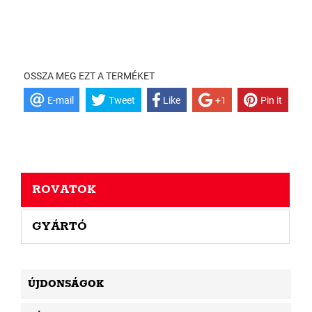
OSSZA MEG EZT A TERMÉKET
E-mail
Tweet
Like
+1
Pin it
ROVATOK
GYÁRTÓ
ÚJDONSÁGOK