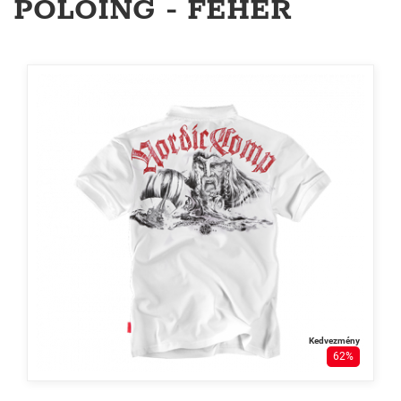
PÓLÓING - FEHÉR
Kedvezmény
62%