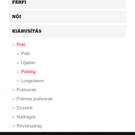
FÉRFI
NŐI
KIÁRUSÍTÁS
Póló
Póló
Ujjatlan
Pólóing
Longsleeve
Pulóverek
Prémes pulóverek
Dzsekik
Nadrágok
Rövidnadrág