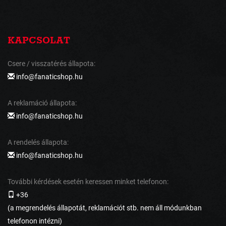
KAPCSOLAT
Csere / visszatérés állapota:
info@fanaticshop.hu
A reklamáció állapota:
info@fanaticshop.hu
A rendelés állapota:
info@fanaticshop.hu
További kérdések esetén keressen minket telefonon:
+36
(a megrendelés állapotát, reklamációt stb. nem áll módunkban
telefonon intézni)