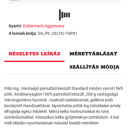
Gyártó:
Doberman's Aggressive
A termék kódja:
DA_PK_CELTIC-TSP81
RÉSZLETES LEÍRÁS
MÉRETTÁBLÁZAT
SZÁLLÍTÁS MÓDJA
Póló ing , minőségű pamutból készült Standard módon varrott férfi
póló , kiválóanyagbol 100% pamutból készült, 200 g vastagságú.
Háromgombos fazonok , nyaknál csatlakoznak, galléros póló
bordázott mandzsettával. Nyomtatás pólók ing hátoldalan amely
elfoglalja egész felületet. Minta kelta motívumokkal és rúna
szimbólumokkal. Klasszikus kelta gyűjteménye szimbólum. A bal
mell oldalán nyomtatásnak másolat kisebb méretben.