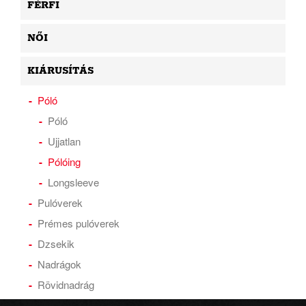
FÉRFI
NŐI
KIÁRUSÍTÁS
Póló
Póló
Ujjatlan
Pólóing
Longsleeve
Pulóverek
Prémes pulóverek
Dzsekik
Nadrágok
Rövidnadrág