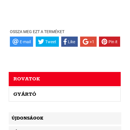
OSSZA MEG EZT A TERMÉKET
E-mail
Tweet
Like
+1
Pin it
ROVATOK
GYÁRTÓ
ÚJDONSÁGOK