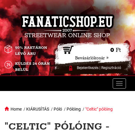
90% RAKTÁRON
0
Ft
LÉVŐ ÁRU
Bevásárlókosár »
KÜLDÉS 24 ÓRÁN
Bejelentkezés
|
Regisztráció
BELÜL
Toggle
naviga
Home
/
KIÁRUSÍTÁS
/
Póló
/
Pólóing
/
"Celtic" pólóing
"CELTIC" PÓLÓING -