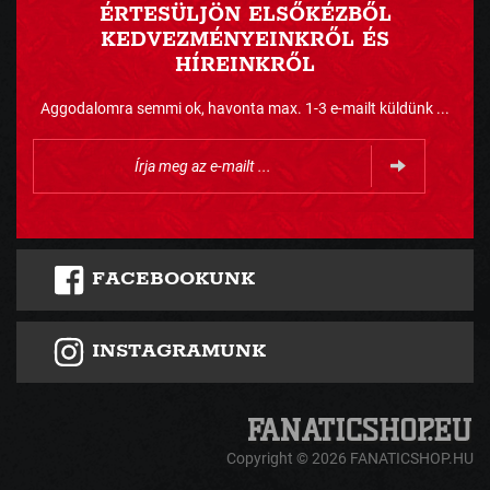
ÉRTESÜLJÖN ELSŐKÉZBŐL
KEDVEZMÉNYEINKRŐL ÉS
HÍREINKRŐL
Aggodalomra semmi ok, havonta max. 1-3 e-mailt küldünk ...
FACEBOOKUNK
INSTAGRAMUNK
Copyright © 2026 FANATICSHOP.HU