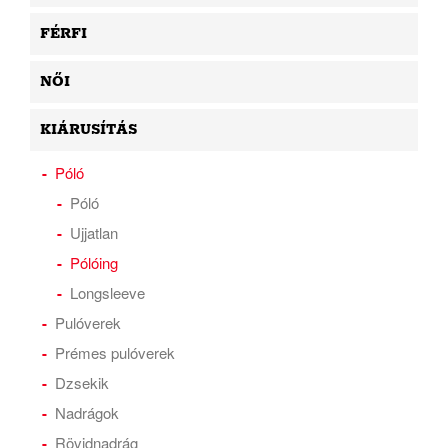
FÉRFI
NŐI
KIÁRUSÍTÁS
Póló
Póló
Ujjatlan
Pólóing
Longsleeve
Pulóverek
Prémes pulóverek
Dzsekik
Nadrágok
Rövidnadrág