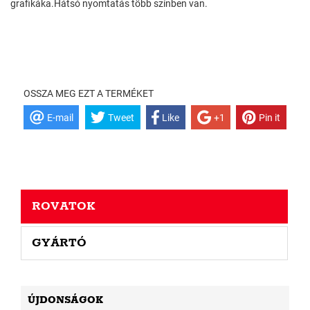
grafikáka.Hátsó nyomtatás több színben van.
OSSZA MEG EZT A TERMÉKET
E-mail
Tweet
Like
+1
Pin it
ROVATOK
GYÁRTÓ
ÚJDONSÁGOK