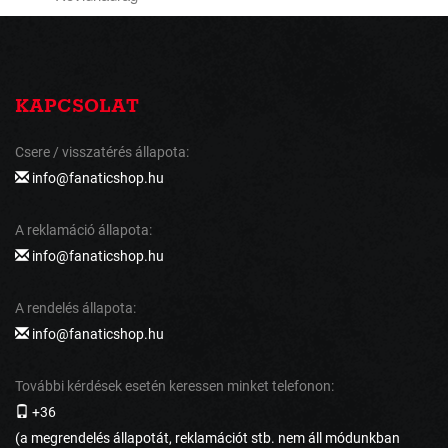
KAPCSOLAT
Csere / visszatérés állapota:
info@fanaticshop.hu
A reklamáció állapota:
info@fanaticshop.hu
A rendelés állapota:
info@fanaticshop.hu
További kérdések esetén keressen minket telefonon:
+36
(a megrendelés állapotát, reklamációt stb. nem áll módunkban