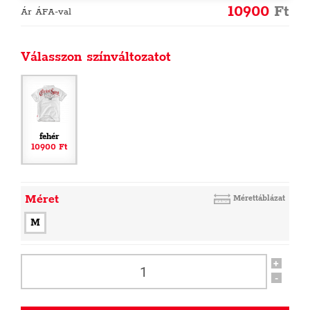
10900
Ft
Ár ÁFA-val
Válasszon színváltozatot
fehér
10900 Ft
Méret
Mérettáblázat
M
+
-