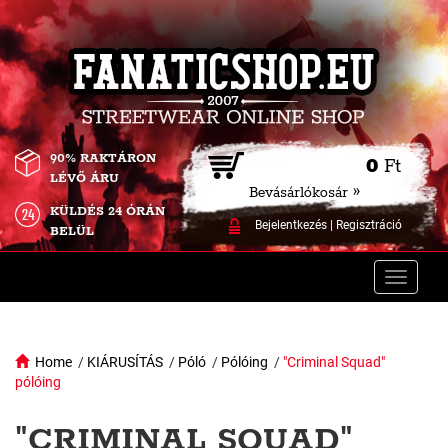
90% RAKTÁRON
0
Ft
LÉVŐ ÁRU
Bevásárlókosár »
KÜLDÉS 24 ÓRÁN
Bejelentkezés
|
Regisztráció
BELÜL
Toggle
naviga
Home
/
KIÁRUSÍTÁS
/
Póló
/
Pólóing
/
"Criminal Squad"
pólóing
"CRIMINAL SQUAD"