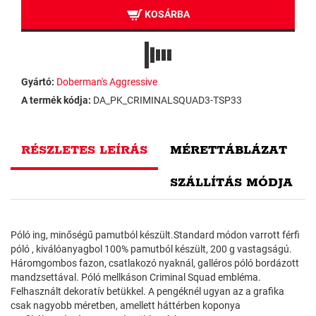
KOSÁRBA
Gyártó:
Doberman's Aggressive
A termék kódja:
DA_PK_CRIMINALSQUAD3-TSP33
RÉSZLETES LEÍRÁS
MÉRETTÁBLÁZAT
SZÁLLÍTÁS MÓDJA
Póló ing, minőségű pamutból készült.Standard módon varrott férfi
póló , kiválóanyagbol 100% pamutból készült, 200 g vastagságú.
Háromgombos fazon, csatlakozó nyaknál, galléros póló bordázott
mandzsettával. Póló mellkáson Criminal Squad embléma.
Felhasznált dekoratív betükkel. A pengéknél ugyan az a grafika
csak nagyobb méretben, amellett háttérben koponya