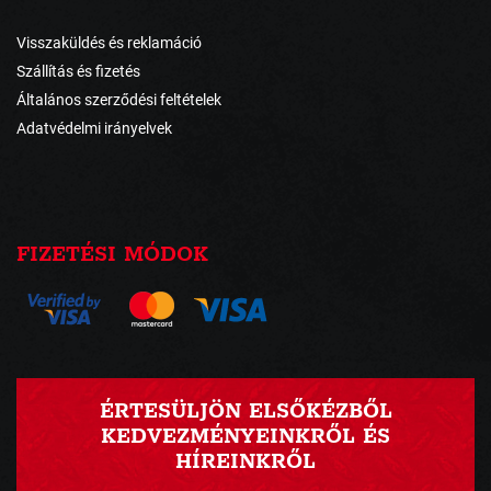
Visszaküldés és reklamáció
Szállítás és fizetés
Általános szerződési feltételek
Adatvédelmi irányelvek
FIZETÉSI MÓDOK
ÉRTESÜLJÖN ELSŐKÉZBŐL
KEDVEZMÉNYEINKRŐL ÉS
HÍREINKRŐL