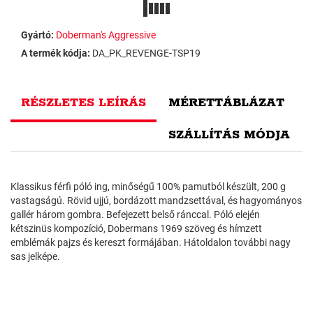
Gyártó:
Doberman's Aggressive
A termék kódja:
DA_PK_REVENGE-TSP19
RÉSZLETES LEÍRÁS
MÉRETTÁBLÁZAT
SZÁLLÍTÁS MÓDJA
Klassikus férfi póló ing, minőségű 100% pamutból készült, 200 g
vastagságú. Rövid ujjú, bordázott mandzsettával, és hagyományos
gallér három gombra. Befejezett belső ránccal. Póló elején
kétszinüs kompozíció, Dobermans 1969 szöveg és hímzett
emblémák pajzs és kereszt formájában. Hátoldalon további nagy
sas jelképe.