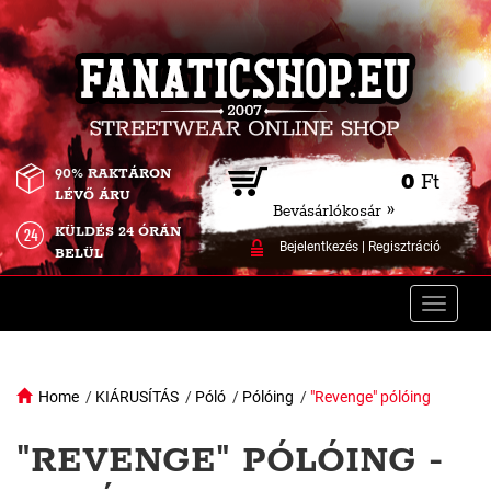
90% RAKTÁRON
0
Ft
LÉVŐ ÁRU
Bevásárlókosár »
KÜLDÉS 24 ÓRÁN
Bejelentkezés
|
Regisztráció
BELÜL
Toggle
naviga
Home
/
KIÁRUSÍTÁS
/
Póló
/
Pólóing
/
"Revenge" pólóing
"REVENGE" PÓLÓING -