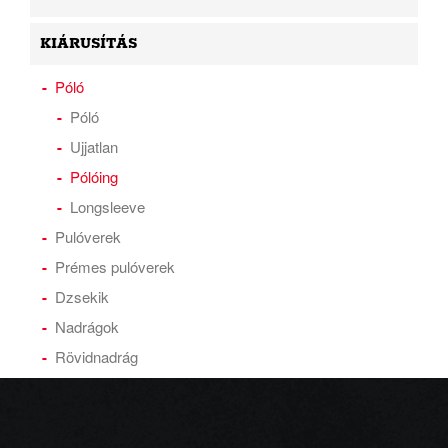
KIÁRUSÍTÁS
Póló
Póló
Ujjatlan
Pólóing
Longsleeve
Pulóverek
Prémes pulóverek
Dzsekik
Nadrágok
Rövidnadrág