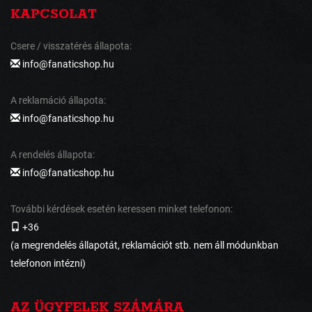
KAPCSOLAT
Csere / visszatérés állapota:
info@fanaticshop.hu
A reklamáció állapota:
info@fanaticshop.hu
A rendelés állapota:
info@fanaticshop.hu
További kérdések esetén keressen minket telefonon:
+36
(a megrendelés állapotát, reklamációt stb. nem áll módunkban
telefonon intézni)
AZ ÜGYFELEK SZÁMÁRA