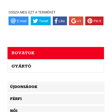
OSSZA MEG EZT A TERMÉKET
E-mail
Tweet
Like
+1
Pin it
ROVATOK
GYÁRTÓ
ÚJDONSÁGOK
FÉRFI
NŐI