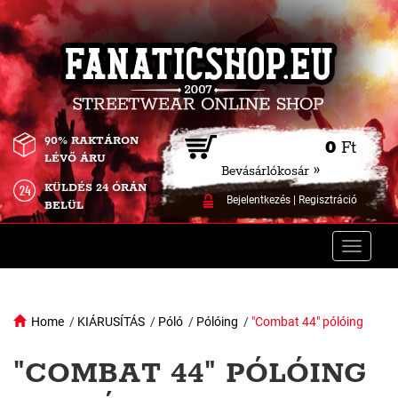
90% RAKTÁRON
0
Ft
LÉVŐ ÁRU
Bevásárlókosár »
KÜLDÉS 24 ÓRÁN
Bejelentkezés
|
Regisztráció
BELÜL
Toggle
naviga
Home
/
KIÁRUSÍTÁS
/
Póló
/
Pólóing
/
"Combat 44" pólóing
"COMBAT 44" PÓLÓING