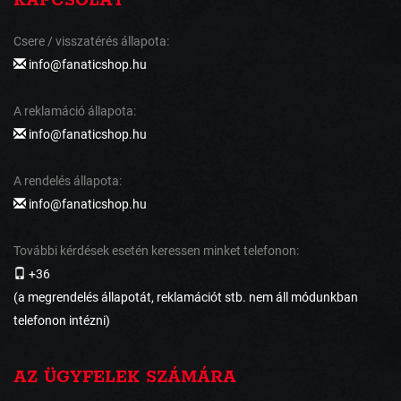
KAPCSOLAT
Csere / visszatérés állapota:
info@fanaticshop.hu
A reklamáció állapota:
info@fanaticshop.hu
A rendelés állapota:
info@fanaticshop.hu
További kérdések esetén keressen minket telefonon:
+36
(a megrendelés állapotát, reklamációt stb. nem áll módunkban
telefonon intézni)
AZ ÜGYFELEK SZÁMÁRA