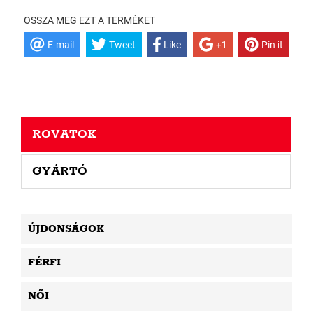
OSSZA MEG EZT A TERMÉKET
E-mail
Tweet
Like
+1
Pin it
ROVATOK
GYÁRTÓ
ÚJDONSÁGOK
FÉRFI
NŐI