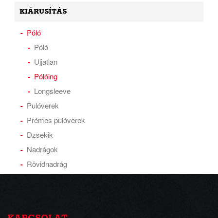
KIÁRUSÍTÁS
Póló
Póló
Ujjatlan
Pólóing
Longsleeve
Pulóverek
Prémes pulóverek
Dzsekik
Nadrágok
Rövidnadrág