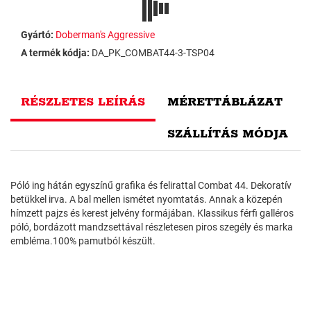
Gyártó:
Doberman's Aggressive
A termék kódja:
DA_PK_COMBAT44-3-TSP04
RÉSZLETES LEÍRÁS
MÉRETTÁBLÁZAT
SZÁLLÍTÁS MÓDJA
Póló ing hátán egyszínű grafika és felirattal Combat 44. Dekoratív
betükkel irva. A bal mellen ismétet nyomtatás. Annak a közepén
hímzett pajzs és kerest jelvény formájában. Klassikus férfi galléros
póló, bordázott mandzsettával részletesen piros szegély és marka
embléma.100% pamutból készült.