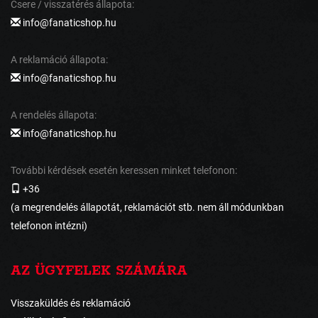
Csere / visszatérés állapota:
info@fanaticshop.hu
A reklamáció állapota:
info@fanaticshop.hu
A rendelés állapota:
info@fanaticshop.hu
További kérdések esetén keressen minket telefonon:
+36
(a megrendelés állapotát, reklamációt stb. nem áll módunkban
telefonon intézni)
AZ ÜGYFELEK SZÁMÁRA
Visszaküldés és reklamáció