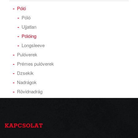
Póló
Póló
Ujjatlan
Pólóing
Longsleeve
Pulóverek
Prémes pulóverek
Dzsekik
Nadrágok
Rövidnadrág
KAPCSOLAT