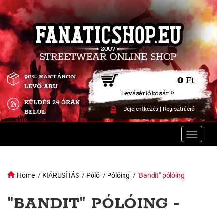
90% RAKTÁRON
0
Ft
LÉVŐ ÁRU
Bevásárlókosár »
KÜLDÉS 24 ÓRÁN
Bejelentkezés
|
Regisztráció
BELÜL
Toggle
naviga
Home
/
KIÁRUSÍTÁS
/
Póló
/
Pólóing
/
"Bandit" pólóing
"BANDIT" PÓLÓING -