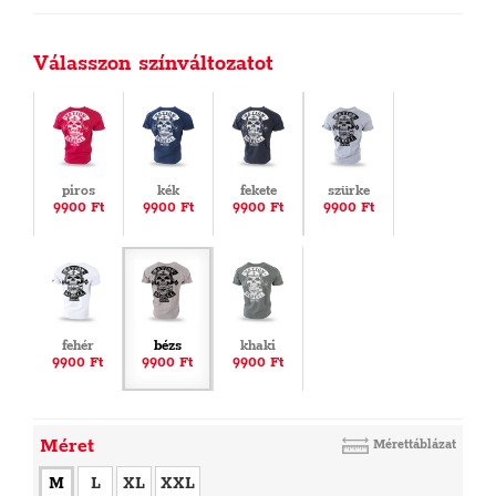
Válasszon színváltozatot
piros
kék
fekete
szürke
9900 Ft
9900 Ft
9900 Ft
9900 Ft
fehér
bézs
khaki
9900 Ft
9900 Ft
9900 Ft
Méret
Mérettáblázat
M
L
XL
XXL