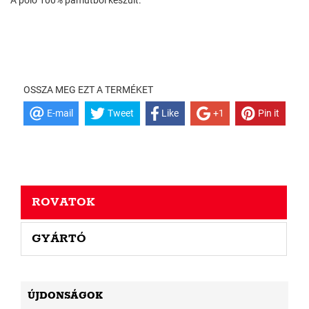
A póló 100% pamutból készült.
OSSZA MEG EZT A TERMÉKET
E-mail
Tweet
Like
+1
Pin it
ROVATOK
GYÁRTÓ
ÚJDONSÁGOK