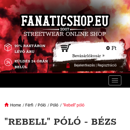
90% RAKTÁRON
0
Ft
LÉVŐ ÁRU
Bevásárlókosár »
KÜLDÉS 24 ÓRÁN
Bejelentkezés
|
Regisztráció
BELÜL
Toggle
naviga
Home
/
Férfi
/
Póló
/
Póló
/
"Rebell" póló
"REBELL" PÓLÓ - BÉZS