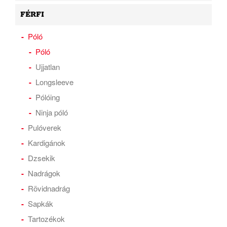
FÉRFI
Póló
Póló
Ujjatlan
Longsleeve
Pólóing
Ninja póló
Pulóverek
Kardigánok
Dzsekik
Nadrágok
Rövidnadrág
Sapkák
Tartozékok