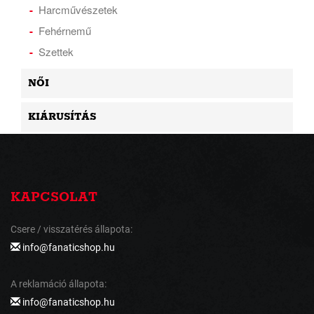
Harcművészetek
Fehérnemű
Szettek
NŐI
KIÁRUSÍTÁS
KAPCSOLAT
Csere / visszatérés állapota:
info@fanaticshop.hu
A reklamáció állapota:
info@fanaticshop.hu