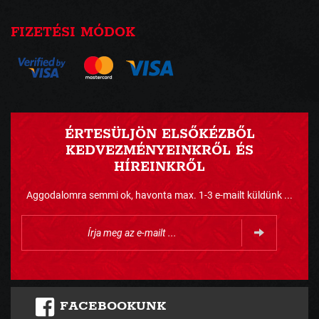
FIZETÉSI MÓDOK
ÉRTESÜLJÖN ELSŐKÉZBŐL
KEDVEZMÉNYEINKRŐL ÉS
HÍREINKRŐL
Aggodalomra semmi ok, havonta max. 1-3 e-mailt küldünk ...
FACEBOOKUNK