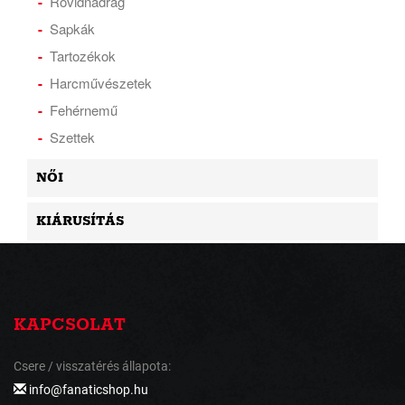
Rövidnadrág
Sapkák
Tartozékok
Harcművészetek
Fehérnemű
Szettek
NŐI
KIÁRUSÍTÁS
KAPCSOLAT
Csere / visszatérés állapota:
info@fanaticshop.hu