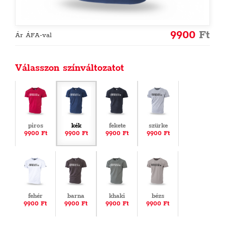
9900
Ft
Ár ÁFA-val
Válasszon színváltozatot
piros
kék
fekete
szürke
9900 Ft
9900 Ft
9900 Ft
9900 Ft
fehér
barna
khaki
bézs
9900 Ft
9900 Ft
9900 Ft
9900 Ft