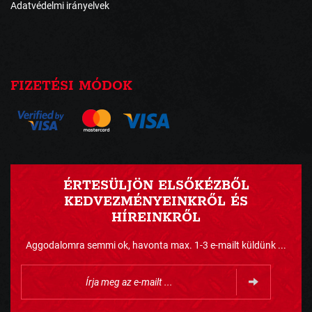
Adatvédelmi irányelvek
FIZETÉSI MÓDOK
ÉRTESÜLJÖN ELSŐKÉZBŐL
KEDVEZMÉNYEINKRŐL ÉS
HÍREINKRŐL
Aggodalomra semmi ok, havonta max. 1-3 e-mailt küldünk ...