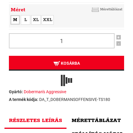
Méret
Mérettáblázat
M
L
XL
XXL
+
-
KOSÁRBA
Gyártó:
Doberman's Aggressive
A termék kódja:
DA_T_DOBERMANSOFFENSIVE-TS180
RÉSZLETES LEÍRÁS
MÉRETTÁBLÁZAT