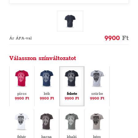
9900
Ft
Ár ÁFA-val
Válasszon színváltozatot
piros
kék
fekete
szürke
9900 Ft
9900 Ft
9900 Ft
9900 Ft
fehér
barna
khaki
bézs