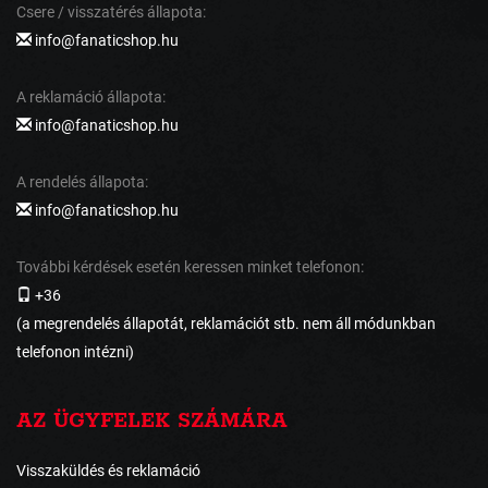
Csere / visszatérés állapota:
info@fanaticshop.hu
A reklamáció állapota:
info@fanaticshop.hu
A rendelés állapota:
info@fanaticshop.hu
További kérdések esetén keressen minket telefonon:
+36
(a megrendelés állapotát, reklamációt stb. nem áll módunkban
telefonon intézni)
AZ ÜGYFELEK SZÁMÁRA
Visszaküldés és reklamáció