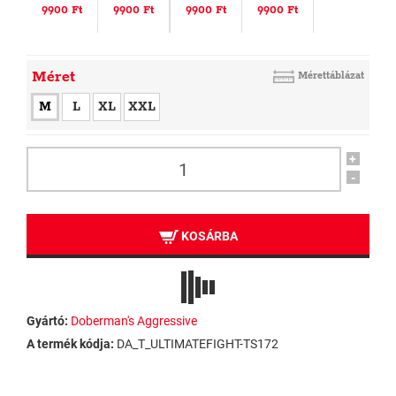
9900 Ft
9900 Ft
9900 Ft
9900 Ft
Méret
Mérettáblázat
M
L
XL
XXL
+
-
KOSÁRBA
Gyártó:
Doberman's Aggressive
A termék kódja:
DA_T_ULTIMATEFIGHT-TS172