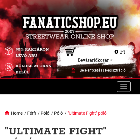
90% RAKTÁRON
0
Ft
LÉVŐ ÁRU
Bevásárlókosár »
KÜLDÉS 24 ÓRÁN
Bejelentkezés
|
Regisztráció
BELÜL
Toggle
naviga
Home
/
Férfi
/
Póló
/
Póló
/
"Ultimate Fight" póló
"ULTIMATE FIGHT"