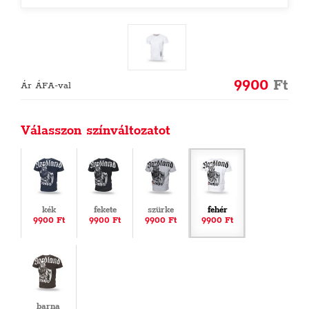
9900
Ft
Ár ÁFA-val
Válasszon színváltozatot
kék
fekete
szürke
fehér
9900 Ft
9900 Ft
9900 Ft
9900 Ft
barna