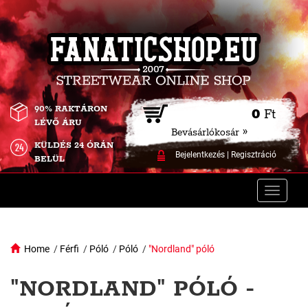
90% RAKTÁRON
0
Ft
LÉVŐ ÁRU
Bevásárlókosár »
KÜLDÉS 24 ÓRÁN
Bejelentkezés
|
Regisztráció
BELÜL
Toggle
naviga
Home
/
Férfi
/
Póló
/
Póló
/
"Nordland" póló
"NORDLAND" PÓLÓ -