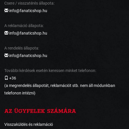
Csere / visszatérés állapota:
info@fanaticshop.hu
A reklamáció állapota:
info@fanaticshop.hu
A rendelés állapota:
info@fanaticshop.hu
További kérdések esetén keressen minket telefonon:
+36
(a megrendelés állapotát, reklamációt stb. nem áll módunkban
telefonon intézni)
AZ ÜGYFELEK SZÁMÁRA
Visszaküldés és reklamáció