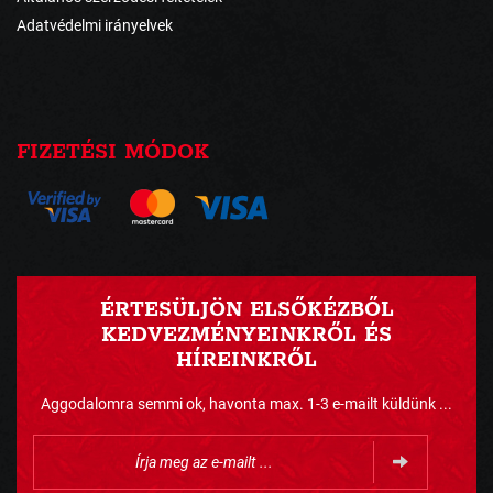
Adatvédelmi irányelvek
FIZETÉSI MÓDOK
ÉRTESÜLJÖN ELSŐKÉZBŐL
KEDVEZMÉNYEINKRŐL ÉS
HÍREINKRŐL
Aggodalomra semmi ok, havonta max. 1-3 e-mailt küldünk ...