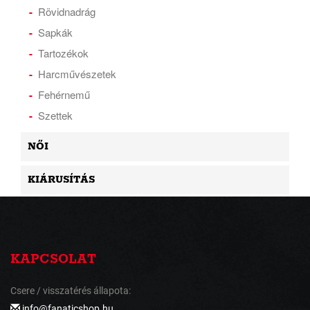
Rövidnadrág
Sapkák
Tartozékok
Harcművészetek
Fehérnemű
Szettek
NŐI
KIÁRUSÍTÁS
KAPCSOLAT
Csere / visszatérés állapota:
info@fanaticshop.hu