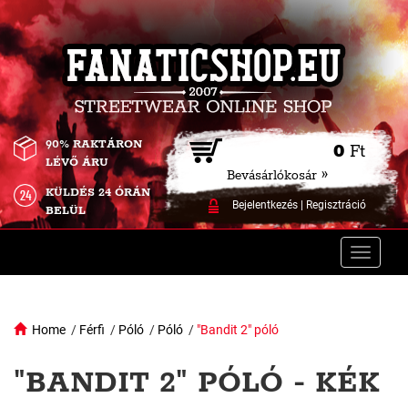
90% RAKTÁRON
0
Ft
LÉVŐ ÁRU
Bevásárlókosár »
KÜLDÉS 24 ÓRÁN
Bejelentkezés
|
Regisztráció
BELÜL
Toggle
naviga
Home
/
Férfi
/
Póló
/
Póló
/
"Bandit 2" póló
"BANDIT 2" PÓLÓ - KÉK