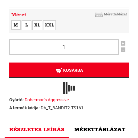
Méret
Mérettáblázat
M
L
XL
XXL
+
-
KOSÁRBA
Gyártó:
Doberman's Aggressive
A termék kódja:
DA_T_BANDIT2-TS161
RÉSZLETES LEÍRÁS
MÉRETTÁBLÁZAT