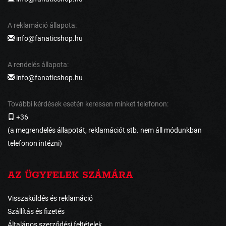
A reklamáció állapota:
info@fanaticshop.hu
A rendelés állapota:
info@fanaticshop.hu
További kérdések esetén keressen minket telefonon:
+36
(a megrendelés állapotát, reklamációt stb. nem áll módunkban
telefonon intézni)
AZ ÜGYFELEK SZÁMÁRA
Visszaküldés és reklamáció
Szállítás és fizetés
Általános szerződési feltételek