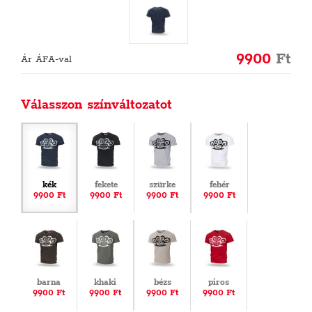
9900
Ft
Ár ÁFA-val
Válasszon színváltozatot
kék
fekete
szürke
fehér
9900 Ft
9900 Ft
9900 Ft
9900 Ft
barna
khaki
bézs
piros
9900 Ft
9900 Ft
9900 Ft
9900 Ft