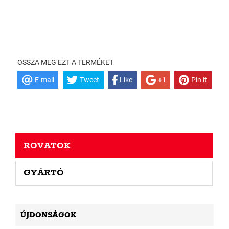
OSSZA MEG EZT A TERMÉKET
E-mail
Tweet
Like
+1
Pin it
ROVATOK
GYÁRTÓ
ÚJDONSÁGOK