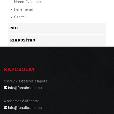
Harcművészetek
Fehérnemű
Szettek
NŐI
KIÁRUSÍTÁS
KAPCSOLAT
Csere / visszatérés állapota:
info@fanaticshop.hu
A reklamáció állapota:
info@fanaticshop.hu