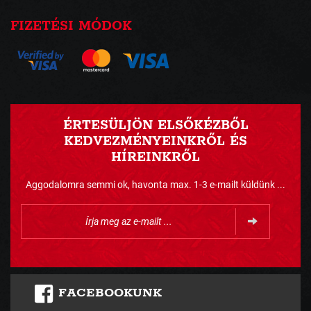
FIZETÉSI MÓDOK
ÉRTESÜLJÖN ELSŐKÉZBŐL
KEDVEZMÉNYEINKRŐL ÉS
HÍREINKRŐL
Aggodalomra semmi ok, havonta max. 1-3 e-mailt küldünk ...
FACEBOOKUNK