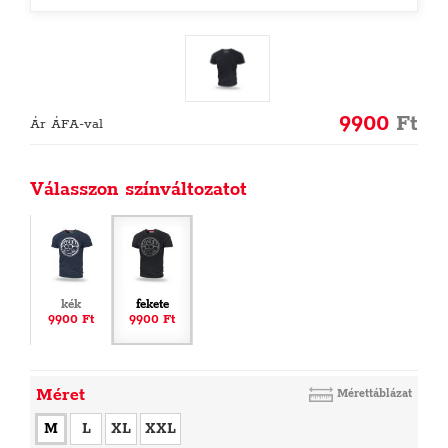
9900
Ft
Ár ÁFA-val
Válasszon színváltozatot
kék
fekete
9900 Ft
9900 Ft
Méret
Mérettáblázat
M
L
XL
XXL