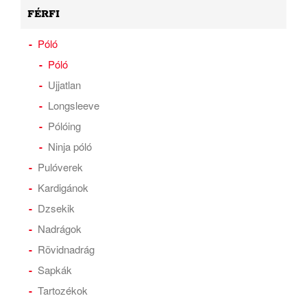
FÉRFI
Póló
Póló
Ujjatlan
Longsleeve
Pólóing
Ninja póló
Pulóverek
Kardigánok
Dzsekik
Nadrágok
Rövidnadrág
Sapkák
Tartozékok