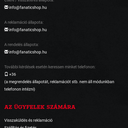
info@fanaticshop.hu
A reklamáció állapota:
info@fanaticshop.hu
A rendelés állapota:
info@fanaticshop.hu
További kérdések esetén keressen minket telefonon:
+36
(a megrendelés állapotát, reklamációt stb. nem áll módunkban
telefonon intézni)
AZ ÜGYFELEK SZÁMÁRA
Visszaküldés és reklamáció
Szállítás és fizetés