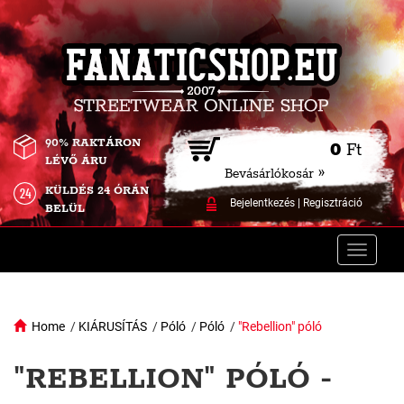
90% RAKTÁRON
0
Ft
LÉVŐ ÁRU
Bevásárlókosár »
KÜLDÉS 24 ÓRÁN
Bejelentkezés
|
Regisztráció
BELÜL
Toggle
naviga
Home
/
KIÁRUSÍTÁS
/
Póló
/
Póló
/
"Rebellion" póló
"REBELLION" PÓLÓ -