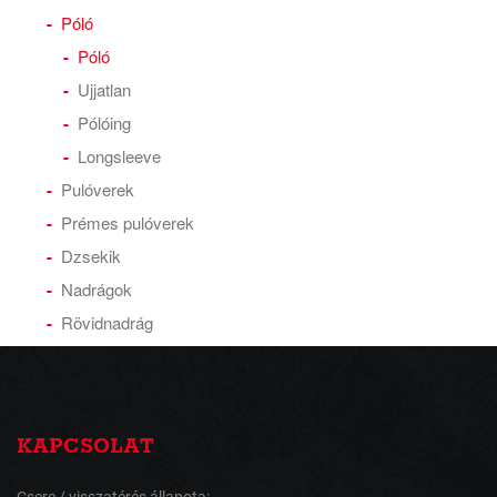
Póló
Póló
Ujjatlan
Pólóing
Longsleeve
Pulóverek
Prémes pulóverek
Dzsekik
Nadrágok
Rövidnadrág
KAPCSOLAT
Csere / visszatérés állapota: