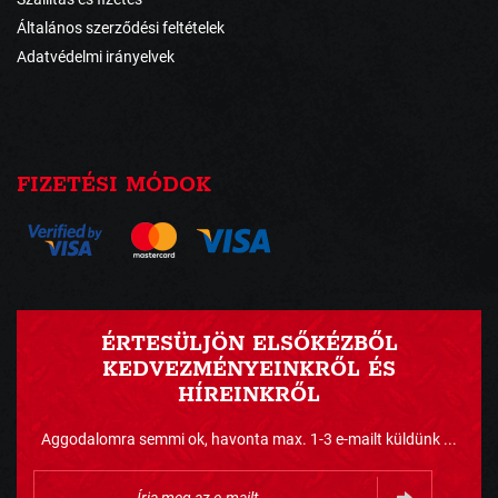
Általános szerződési feltételek
Adatvédelmi irányelvek
FIZETÉSI MÓDOK
ÉRTESÜLJÖN ELSŐKÉZBŐL
KEDVEZMÉNYEINKRŐL ÉS
HÍREINKRŐL
Aggodalomra semmi ok, havonta max. 1-3 e-mailt küldünk ...