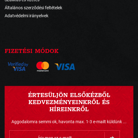
Általános szerződési feltételek
Adatvédelmi irányelvek
FIZETÉSI MÓDOK
ÉRTESÜLJÖN ELSŐKÉZBŐL
KEDVEZMÉNYEINKRŐL ÉS
HÍREINKRŐL
Aggodalomra semmi ok, havonta max. 1-3 e-mailt küldünk ...