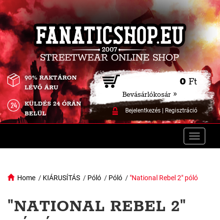
90% RAKTÁRON
0
Ft
LÉVŐ ÁRU
Bevásárlókosár »
KÜLDÉS 24 ÓRÁN
Bejelentkezés
|
Regisztráció
BELÜL
Toggle
naviga
Home
/
KIÁRUSÍTÁS
/
Póló
/
Póló
/
"National Rebel 2" póló
"NATIONAL REBEL 2"