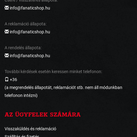
info@fanaticshop.hu
A reklamáció állapota:
info@fanaticshop.hu
A rendelés állapota:
info@fanaticshop.hu
További kérdések esetén keressen minket telefonon:
+36
(a megrendelés állapotát, reklamációt stb. nem áll módunkban
telefonon intézni)
AZ ÜGYFELEK SZÁMÁRA
Visszaküldés és reklamáció
Szállítás és fizetés