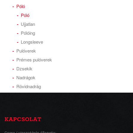
Póló
Póló
Ujjatlan
Pólóing
Longsleeve
Pulóverek
Prémes pulóverek
Dzsekik
Nadrágok
Rövidnadrág
KAPCSOLAT
Csere / visszatérés állapota: