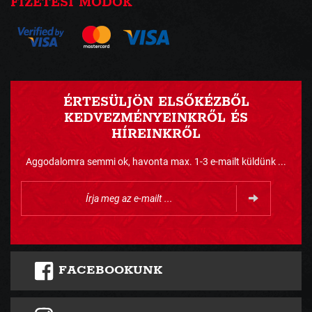
FIZETÉSI MÓDOK
ÉRTESÜLJÖN ELSŐKÉZBŐL
KEDVEZMÉNYEINKRŐL ÉS
HÍREINKRŐL
Aggodalomra semmi ok, havonta max. 1-3 e-mailt küldünk ...
FACEBOOKUNK