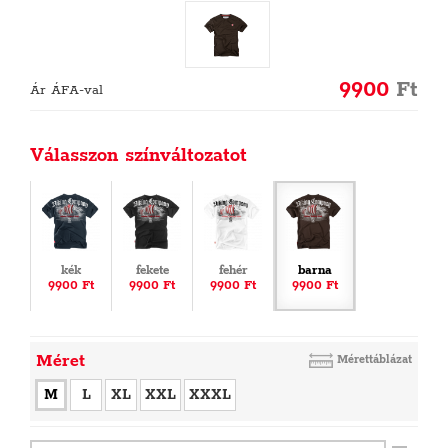
9900
Ft
Ár ÁFA-val
Válasszon színváltozatot
kék
fekete
fehér
barna
9900 Ft
9900 Ft
9900 Ft
9900 Ft
Méret
Mérettáblázat
M
L
XL
XXL
XXXL