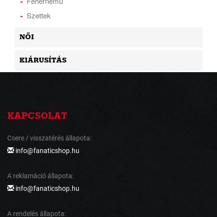
Fehérnemű
Szettek
NŐI
KIÁRUSÍTÁS
KAPCSOLAT
Csere / visszatérés állapota:
info@fanaticshop.hu
A reklamáció állapota:
info@fanaticshop.hu
A rendelés állapota: