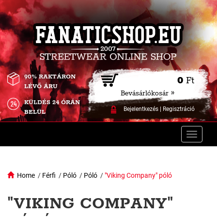
90% RAKTÁRON
0
Ft
LÉVŐ ÁRU
Bevásárlókosár »
KÜLDÉS 24 ÓRÁN
Bejelentkezés
|
Regisztráció
BELÜL
Toggle
naviga
Home
/
Férfi
/
Póló
/
Póló
/
"Viking Company" póló
"VIKING COMPANY"