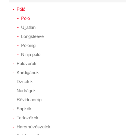
Póló
Póló
Ujjatlan
Longsleeve
Pólóing
Ninja póló
Pulóverek
Kardigánok
Dzsekik
Nadrágok
Rövidnadrág
Sapkák
Tartozékok
Harcművészetek