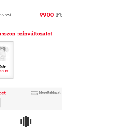
9900
Ft
FA-val
asszon színváltozatot
ehér
00 Ft
ret
Mérettáblázat