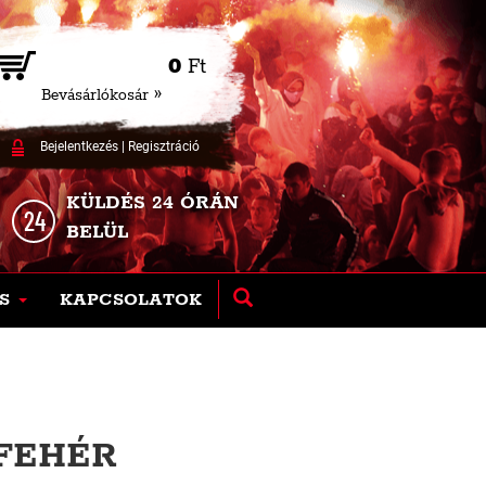
0
Ft
Bevásárlókosár »
Bejelentkezés
|
Regisztráció
KÜLDÉS 24 ÓRÁN
BELÜL
S
KAPCSOLATOK
 FEHÉR