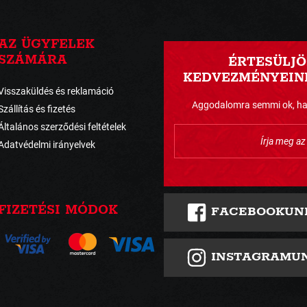
AZ ÜGYFELEK
SZÁMÁRA
ÉRTESÜLJÖ
KEDVEZMÉNYEINK
Visszaküldés és reklamáció
Aggodalomra semmi ok, havo
Szállítás és fizetés
Általános szerződési feltételek
Adatvédelmi irányelvek
FIZETÉSI MÓDOK
FACEBOOKUN
INSTAGRAMU