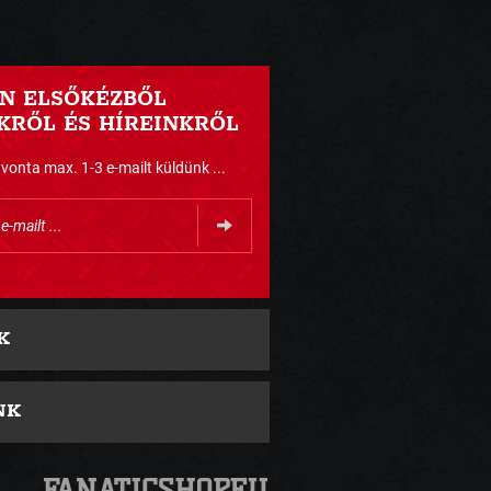
N ELSŐKÉZBŐL
RŐL ÉS HÍREINKRŐL
nta max. 1-3 e-mailt küldünk ...
K
NK