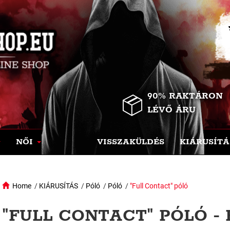
90% RAKTÁRON
LÉVŐ ÁRU
NŐI
VISSZAKÜLDÉS
KIÁRUSÍTÁ
Home
/
KIÁRUSÍTÁS
/
Póló
/
Póló
/
"Full Contact" póló
"FULL CONTACT" PÓLÓ -