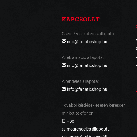
KAPCSOLAT
Csere / visszatérés állapota:
info@fanaticshop.hu
A reklamáció állapota:
info@fanaticshop.hu
A rendelés állapota:
info@fanaticshop.hu
További kérdések esetén keressen
minket telefonon:
+36
(a megrendelés állapotát,
reklamációt stb. nem áll