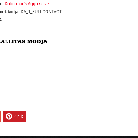
ó:
Doberman's Aggressive
mék kódja:
DA_T_FULLCONTACT-
4
ZÁLLÍTÁS MÓDJA
Pin it