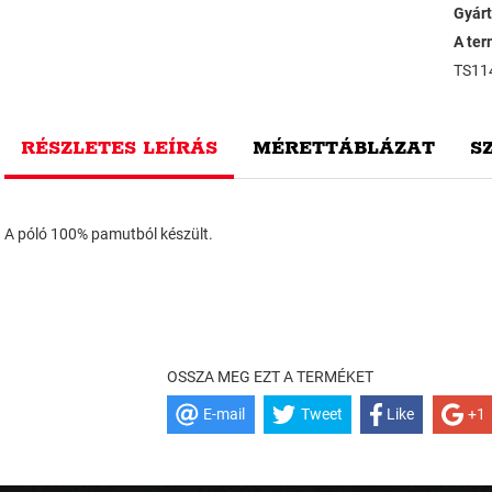
Gyárt
A ter
TS11
RÉSZLETES LEÍRÁS
MÉRETTÁBLÁZAT
S
A póló 100% pamutból készült.
OSSZA MEG EZT A TERMÉKET
E-mail
Tweet
Like
+1