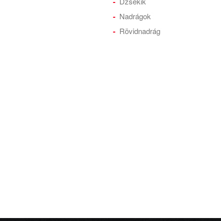
Dzsekik
Nadrágok
Rövidnadrág