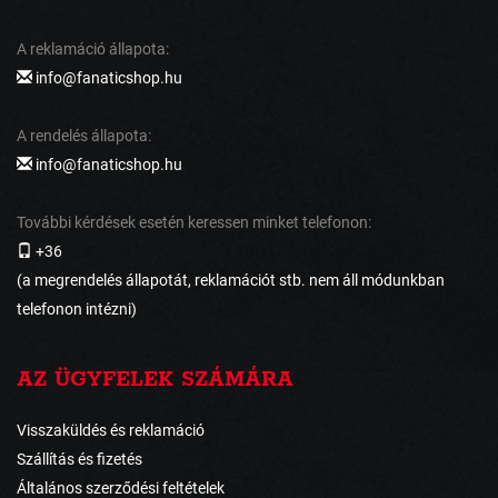
A reklamáció állapota:
info@fanaticshop.hu
A rendelés állapota:
info@fanaticshop.hu
További kérdések esetén keressen minket telefonon:
+36
(a megrendelés állapotát, reklamációt stb. nem áll módunkban
telefonon intézni)
AZ ÜGYFELEK SZÁMÁRA
Visszaküldés és reklamáció
Szállítás és fizetés
Általános szerződési feltételek