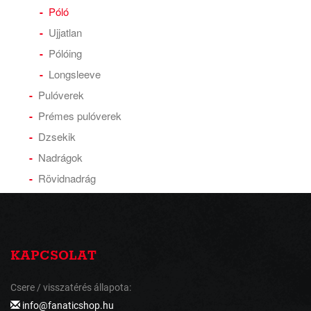
Póló
Ujjatlan
Pólóing
Longsleeve
Pulóverek
Prémes pulóverek
Dzsekik
Nadrágok
Rövidnadrág
KAPCSOLAT
Csere / visszatérés állapota:
info@fanaticshop.hu