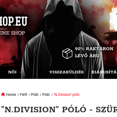
90% RAKTÁRON
LÉVŐ ÁRU
NŐI
VISSZAKÜLDÉS
KIÁRUSÍTÁ
Home
/
Férfi
/
Póló
/
Póló
/
"N.Division" póló
"N.DIVISION" PÓLÓ - SZÜ