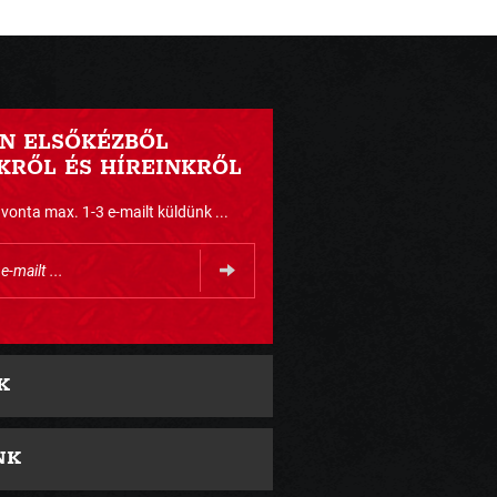
N ELSŐKÉZBŐL
RŐL ÉS HÍREINKRŐL
nta max. 1-3 e-mailt küldünk ...
K
NK