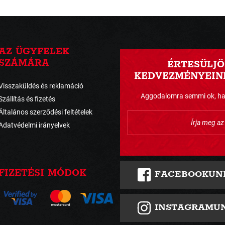
AZ ÜGYFELEK
SZÁMÁRA
ÉRTESÜLJÖ
KEDVEZMÉNYEINK
Visszaküldés és reklamáció
Aggodalomra semmi ok, havo
Szállítás és fizetés
Általános szerződési feltételek
Adatvédelmi irányelvek
FIZETÉSI MÓDOK
FACEBOOKUN
INSTAGRAMU