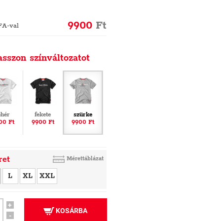
9900
Ft
FA-val
asszon színváltozatot
ehér
fekete
szürke
00 Ft
9900 Ft
9900 Ft
ret
Mérettáblázat
L
XL
XXL
+
KOSÁRBA
-