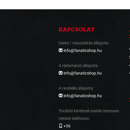
KAPCSOLAT
Csere / visszatérés állapota:
info@fanaticshop.hu
A reklamáció állapota:
info@fanaticshop.hu
A rendelés állapota:
info@fanaticshop.hu
További kérdések esetén keressen
minket telefonon:
+36