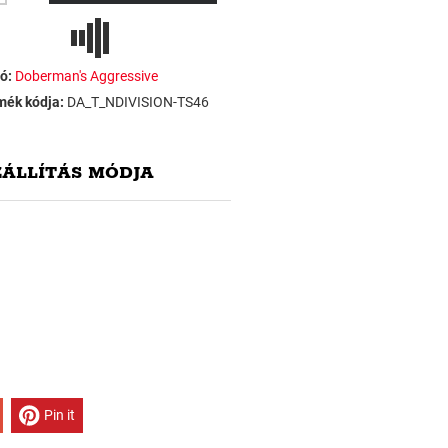
ó:
Doberman's Aggressive
mék kódja:
DA_T_NDIVISION-TS46
ZÁLLÍTÁS MÓDJA
Pin it