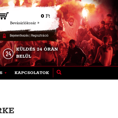
0
Ft
Bevásárlókosár »
Bejelentkezés
|
Regisztráció
KÜLDÉS 24 ÓRÁN
BELÜL
S
KAPCSOLATOK
RKE