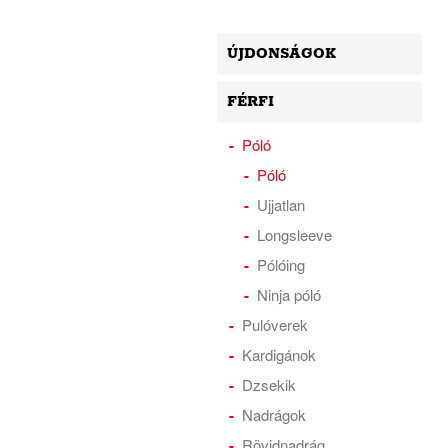
ÚJDONSÁGOK
FÉRFI
Póló
Póló
Ujjatlan
Longsleeve
Pólóing
Ninja póló
Pulóverek
Kardigánok
Dzsekik
Nadrágok
Rövidnadrág