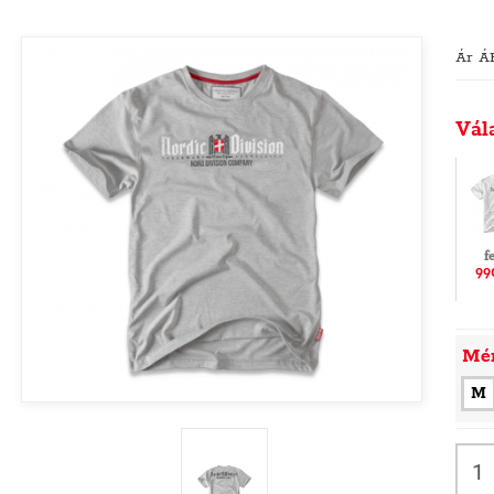
Ár Á
Vál
f
99
Mé
M