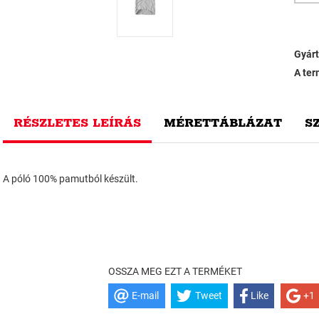
Gyárt
A ter
RÉSZLETES LEÍRÁS
MÉRETTÁBLÁZAT
S
A póló 100% pamutból készült.
OSSZA MEG EZT A TERMÉKET
E-mail
Tweet
Like
+1