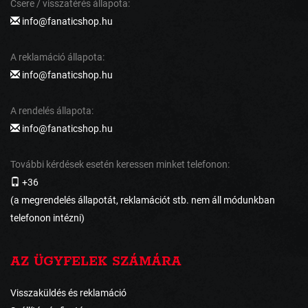
Csere / visszatérés állapota:
info@fanaticshop.hu
A reklamáció állapota:
info@fanaticshop.hu
A rendelés állapota:
info@fanaticshop.hu
További kérdések esetén keressen minket telefonon:
+36
(a megrendelés állapotát, reklamációt stb. nem áll módunkban
telefonon intézni)
AZ ÜGYFELEK SZÁMÁRA
Visszaküldés és reklamáció