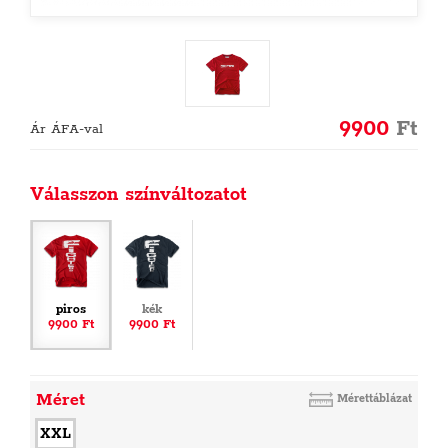
9900
Ft
Ár ÁFA-val
Válasszon színváltozatot
piros
kék
9900 Ft
9900 Ft
Méret
Mérettáblázat
XXL