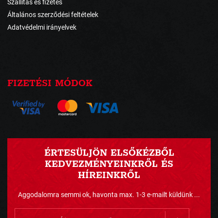
Szállítás és fizetés
Általános szerződési feltételek
Adatvédelmi irányelvek
FIZETÉSI MÓDOK
ÉRTESÜLJÖN ELSŐKÉZBŐL
KEDVEZMÉNYEINKRŐL ÉS
HÍREINKRŐL
Aggodalomra semmi ok, havonta max. 1-3 e-mailt küldünk ...