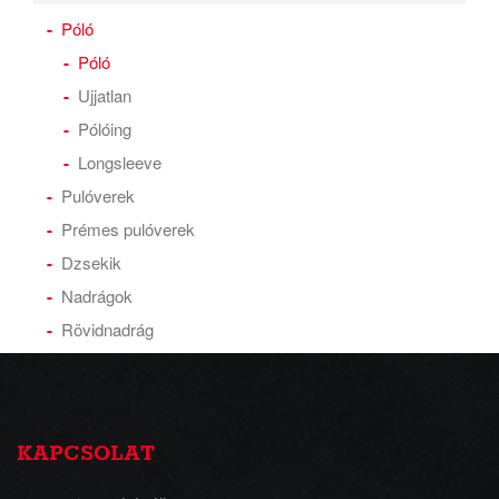
Póló
Póló
Ujjatlan
Pólóing
Longsleeve
Pulóverek
Prémes pulóverek
Dzsekik
Nadrágok
Rövidnadrág
KAPCSOLAT