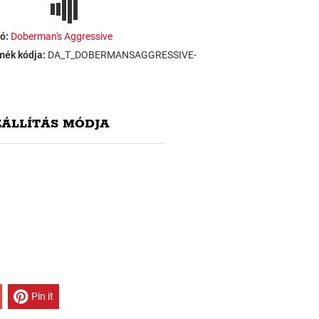
ó:
Doberman's Aggressive
mék kódja:
DA_T_DOBERMANSAGGRESSIVE-
ZÁLLÍTÁS MÓDJA
Pin it