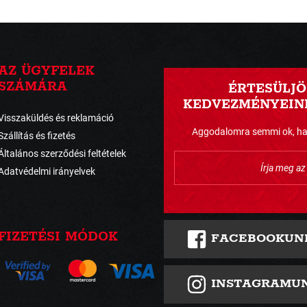
AZ ÜGYFELEK
SZÁMÁRA
ÉRTESÜLJÖ
KEDVEZMÉNYEINK
Visszaküldés és reklamáció
Aggodalomra semmi ok, havo
Szállítás és fizetés
Általános szerződési feltételek
Adatvédelmi irányelvek
FIZETÉSI MÓDOK
FACEBOOKUN
INSTAGRAMU