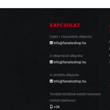
KAPCSOLAT
Csere / visszatérés állapota:
info@fanaticshop.hu
A reklamáció állapota:
info@fanaticshop.hu
A rendelés állapota:
info@fanaticshop.hu
További kérdések esetén keressen
minket telefonon:
+36