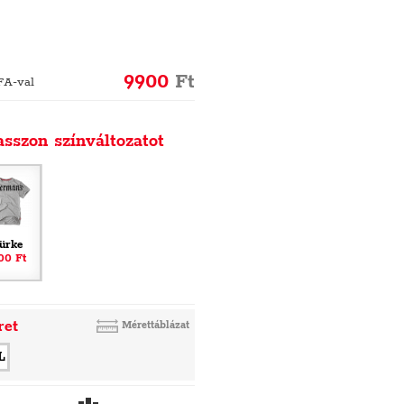
9900
Ft
FA-val
asszon színváltozatot
ürke
00 Ft
ret
Mérettáblázat
L