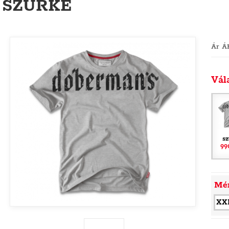
SZÜRKE
Ár Á
Vál
sz
99
Mé
XX