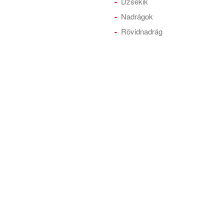
Dzsekik
Nadrágok
Rövidnadrág