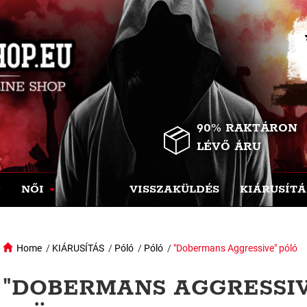
90% RAKTÁRON
LÉVŐ ÁRU
NŐI
VISSZAKÜLDÉS
KIÁRUSÍTÁ
Home
/
KIÁRUSÍTÁS
/
Póló
/
Póló
/
"Dobermans Aggressive" póló
"DOBERMANS AGGRESSIV