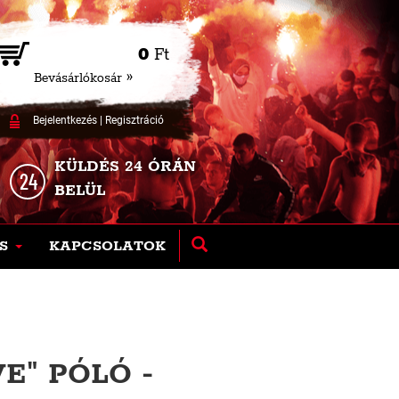
0
Ft
Bevásárlókosár »
Bejelentkezés
|
Regisztráció
KÜLDÉS 24 ÓRÁN
BELÜL
S
KAPCSOLATOK
E" PÓLÓ -