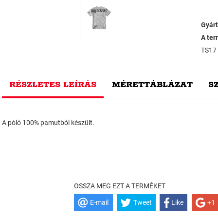
Gyárt
A ter
TS17
RÉSZLETES LEÍRÁS
MÉRETTÁBLÁZAT
S
A póló 100% pamutból készült.
OSSZA MEG EZT A TERMÉKET
E-mail
Tweet
Like
+1