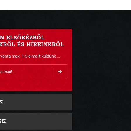
N ELSŐKÉZBŐL
RŐL ÉS HÍREINKRŐL
nta max. 1-3 e-mailt küldünk ...
K
NK