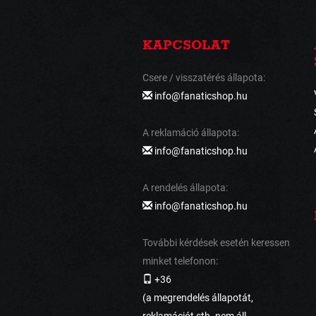
KAPCSOLAT
Csere / visszatérés állapota:
info@fanaticshop.hu
A reklamáció állapota:
info@fanaticshop.hu
A rendelés állapota:
info@fanaticshop.hu
További kérdések esetén keressen
minket telefonon:
+36
(a megrendelés állapotát,
reklamációt stb. nem áll