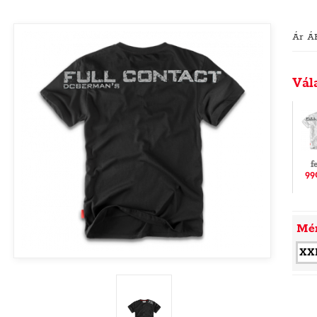
Ár Á
Vál
f
99
Mé
XX