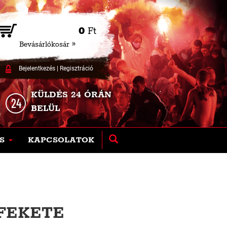
0
Ft
Bevásárlókosár »
Bejelentkezés
|
Regisztráció
KÜLDÉS 24 ÓRÁN
BELÜL
S
KAPCSOLATOK
 FEKETE