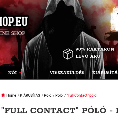
90% RAKTÁRON
LÉVŐ ÁRU
NŐI
VISSZAKÜLDÉS
KIÁRUSÍTÁ
Home
/
KIÁRUSÍTÁS
/
Póló
/
Póló
/
"Full Contact" póló
"FULL CONTACT" PÓLÓ -