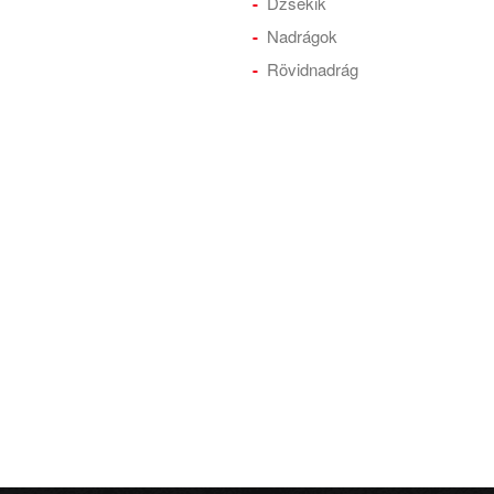
Dzsekik
Nadrágok
Rövidnadrág