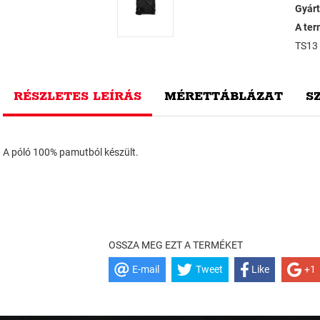
Gyárt
A ter
TS13
RÉSZLETES LEÍRÁS
MÉRETTÁBLÁZAT
S
A póló 100% pamutból készült.
OSSZA MEG EZT A TERMÉKET
E-mail
Tweet
Like
+1