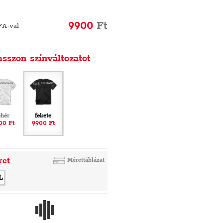
9900
Ft
FA-val
asszon színváltozatot
ehér
fekete
00 Ft
9900 Ft
ret
Mérettáblázat
L