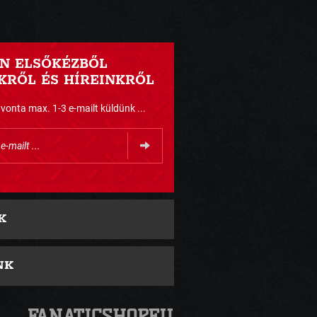
N ELSŐKÉZBŐL
RŐL ÉS HÍREINKRŐL
nta max. 1-3 e-mailt küldünk ...
K
NK