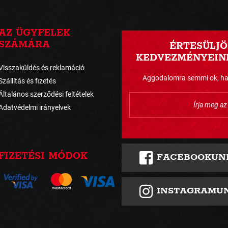
AZ ÜGYFELEK
SZÁMÁRA
ÉRTESÜLJÖ
KEDVEZMÉNYEINK
Visszaküldés és reklamáció
Aggodalomra semmi ok, havo
Szállítás és fizetés
Általános szerződési feltételek
Adatvédelmi irányelvek
FIZETÉSI MÓDOK
FACEBOOKUN
INSTAGRAMU