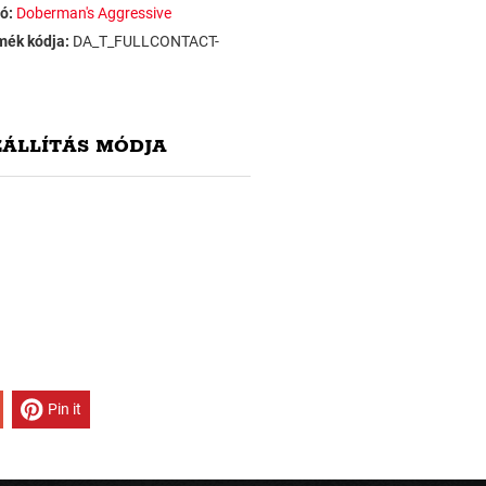
ó:
Doberman's Aggressive
mék kódja:
DA_T_FULLCONTACT-
ZÁLLÍTÁS MÓDJA
Pin it