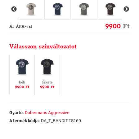
9900
Ft
Ár ÁFA-val
Válasszon színváltozatot
kék
fekete
9900 Ft
9900 Ft
Gyártó:
Doberman's Aggressive
A termék kódja:
DA_T_BANDIT-TS160