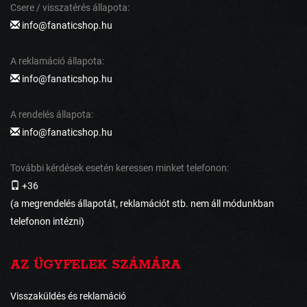
Csere / visszatérés állapota:
info@fanaticshop.hu
A reklamáció állapota:
info@fanaticshop.hu
A rendelés állapota:
info@fanaticshop.hu
További kérdések esetén keressen minket telefonon:
+36
(a megrendelés állapotát, reklamációt stb. nem áll módunkban
telefonon intézni)
AZ ÜGYFELEK SZÁMÁRA
Visszaküldés és reklamáció