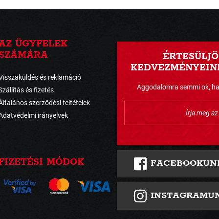
AZ ÜGYFELEK
SZÁMÁRA
ÉRTESÜLJÖ
KEDVEZMÉNYEINK
Visszaküldés és reklamáció
Aggodalomra semmi ok, havo
Szállítás és fizetés
Általános szerződési feltételek
Adatvédelmi irányelvek
FIZETÉSI MÓDOK
FACEBOOKUN
INSTAGRAMU