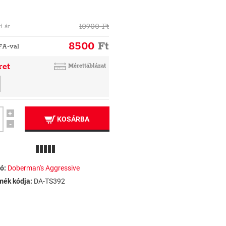
10900
Ft
i ár
8500
Ft
FA-val
ret
Mérettáblázat
+
KOSÁRBA
-
ó:
Doberman's Aggressive
mék kódja:
DA-TS392