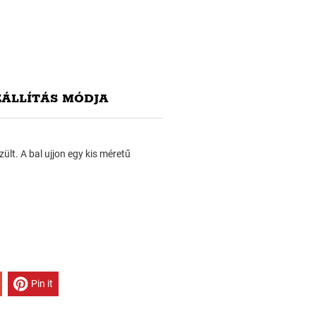
ZÁLLÍTÁS MÓDJA
ült. A bal ujjon egy kis méretű
Pin it