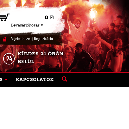
0
Ft
Bevásárlókosár »
Bejelentkezés
|
Regisztráció
KÜLDÉS 24 ÓRÁN
BELÜL
S
KAPCSOLATOK