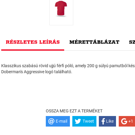
RÉSZLETES LEÍRÁS
MÉRETTÁBLÁZAT
S
Klasszikus szabású rövid ujjú férfi póló, amely 200 g súlyú pamutból kész
Doberman's Aggressive logó található.
OSSZA MEG EZT A TERMÉKET
E-mail
Tweet
Like
+1