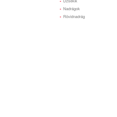
Dzsekik
Nadrágok
Rövidnadrág