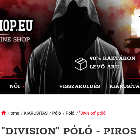
90% RAKTÁRON
LÉVŐ ÁRU
NŐI
VISSZAKÜLDÉS
KIÁRUSÍTÁ
Home
/
KIÁRUSÍTÁS
/
Póló
/
Póló
/
"Division" póló
"DIVISION" PÓLÓ - PIROS