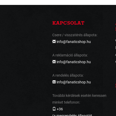
KAPCSOLAT
Csere / visszatérés állapota:
info@fanaticshop.hu
A reklamáció állapota:
info@fanaticshop.hu
A rendelés állapota:
info@fanaticshop.hu
További kérdések esetén keressen
minket telefonon:
+36
(a megrendelés állapotát,