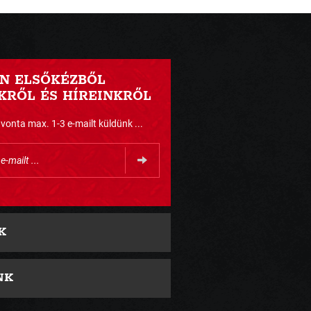
N ELSŐKÉZBŐL
RŐL ÉS HÍREINKRŐL
nta max. 1-3 e-mailt küldünk ...
K
NK