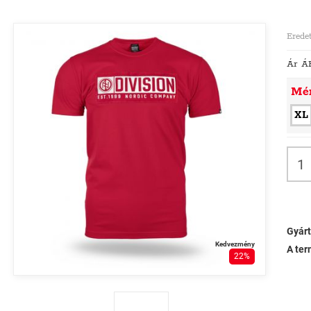
Eredet
Ár Á
Mé
XL
Gyárt
Kedvezmény
A ter
22%