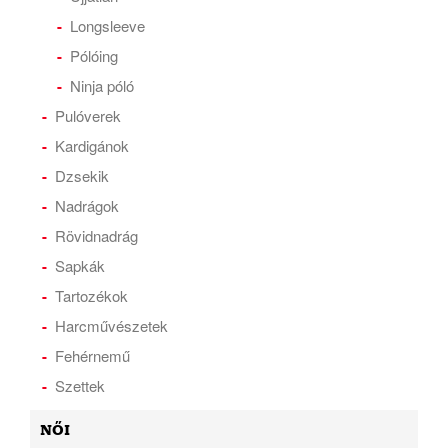
Longsleeve
Pólóing
Ninja póló
Pulóverek
Kardigánok
Dzsekik
Nadrágok
Rövidnadrág
Sapkák
Tartozékok
Harcművészetek
Fehérnemű
Szettek
NŐI