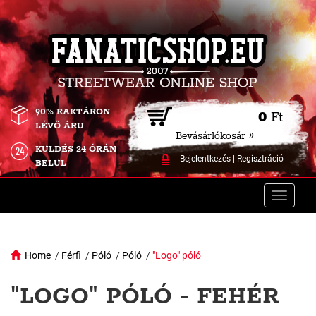
90% RAKTÁRON
0
Ft
LÉVŐ ÁRU
Bevásárlókosár »
KÜLDÉS 24 ÓRÁN
Bejelentkezés
|
Regisztráció
BELÜL
Toggle
naviga
Home
/
Férfi
/
Póló
/
Póló
/
"Logo" póló
"LOGO" PÓLÓ - FEHÉR