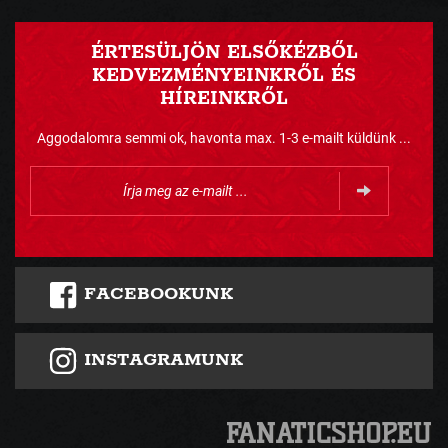
ÉRTESÜLJÖN ELSŐKÉZBŐL
KEDVEZMÉNYEINKRŐL ÉS
HÍREINKRŐL
Aggodalomra semmi ok, havonta max. 1-3 e-mailt küldünk ...
FACEBOOKUNK
INSTAGRAMUNK