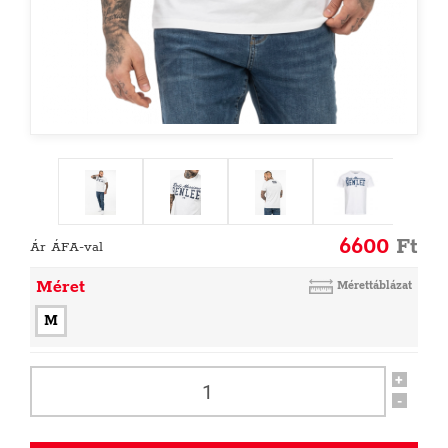
6600
Ft
Ár ÁFA-val
Méret
Mérettáblázat
M
+
-