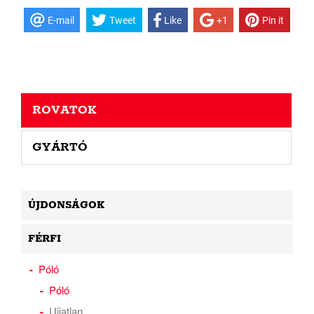
E-mail
Tweet
Like
+1
Pin it
ROVATOK
GYÁRTÓ
ÚJDONSÁGOK
FÉRFI
Póló
Póló
Ujjatlan