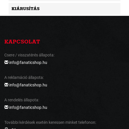
KIÁRUSÍTÁS
KAPCSOLAT
Csere / visszatérés állapota:
info@fanaticshop.hu
A reklamáció állapota:
info@fanaticshop.hu
A rendelés állapota:
info@fanaticshop.hu
További kérdések esetén keressen minket telefonon: