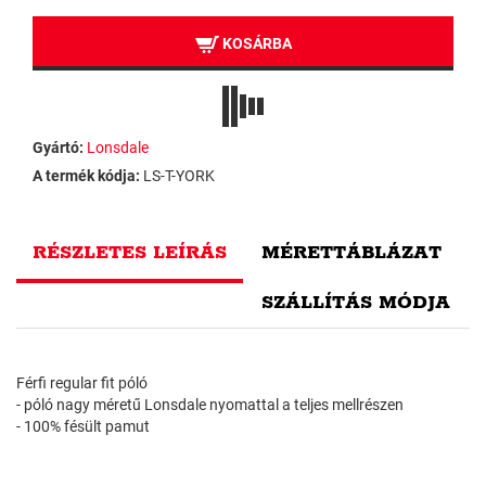
KOSÁRBA
Gyártó:
Lonsdale
A termék kódja:
LS-T-YORK
RÉSZLETES LEÍRÁS
MÉRETTÁBLÁZAT
SZÁLLÍTÁS MÓDJA
Férfi regular fit póló
- póló nagy méretű Lonsdale nyomattal a teljes mellrészen
- 100% fésült pamut