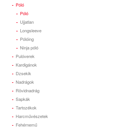
Póló
Póló
Ujjatlan
Longsleeve
Pólóing
Ninja póló
Pulóverek
Kardigánok
Dzsekik
Nadrágok
Rövidnadrág
Sapkák
Tartozékok
Harcművészetek
Fehérnemű