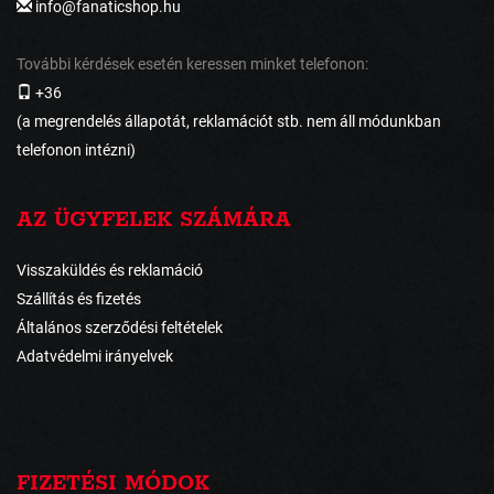
info@fanaticshop.hu
További kérdések esetén keressen minket telefonon:
+36
(a megrendelés állapotát, reklamációt stb. nem áll módunkban
telefonon intézni)
AZ ÜGYFELEK SZÁMÁRA
Visszaküldés és reklamáció
Szállítás és fizetés
Általános szerződési feltételek
Adatvédelmi irányelvek
FIZETÉSI MÓDOK