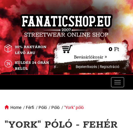
90% RAKTÁRON
0
Ft
LÉVŐ ÁRU
Bevásárlókosár »
KÜLDÉS 24 ÓRÁN
Bejelentkezés
|
Regisztráció
BELÜL
Toggle
naviga
Home
/
Férfi
/
Póló
/
Póló
/
"York" póló
"YORK" PÓLÓ - FEHÉR