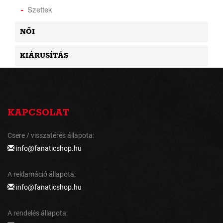
Szettek
NŐI
KIÁRUSÍTÁS
KAPCSOLAT
Csere / visszatérés állapota:
info@fanaticshop.hu
A reklamáció állapota:
info@fanaticshop.hu
A rendelés állapota: