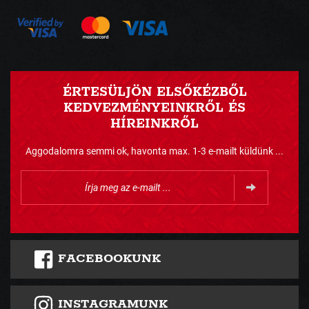
ÉRTESÜLJÖN ELSŐKÉZBŐL
KEDVEZMÉNYEINKRŐL ÉS
HÍREINKRŐL
Aggodalomra semmi ok, havonta max. 1-3 e-mailt küldünk ...
FACEBOOKUNK
INSTAGRAMUNK