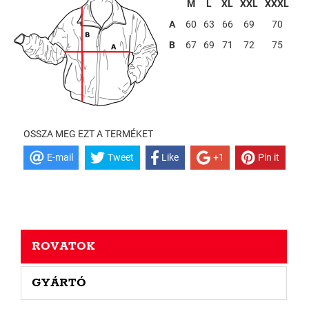
----
M
L
XL
XXL
XXXL
A
60
63
66
69
70
B
67
69
71
72
75
OSSZA MEG EZT A TERMÉKET
E-mail
Tweet
Like
+1
Pin it
ROVATOK
GYÁRTÓ