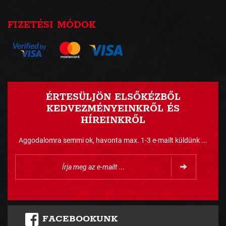
FIZETÉSI MÓDOK
ÉRTESÜLJÖN ELSŐKÉZBŐL
KEDVEZMÉNYEINKRŐL ÉS
HÍREINKRŐL
Aggodalomra semmi ok, havonta max. 1-3 e-mailt küldünk ...
FACEBOOKUNK