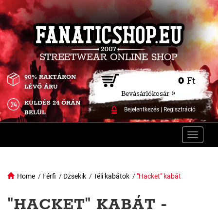
90% RAKTÁRON
0
Ft
LÉVŐ ÁRU
Bevásárlókosár »
KÜLDÉS 24 ÓRÁN
Bejelentkezés
|
Regisztráció
BELÜL
Toggle
naviga
Home
/
Férfi
/
Dzsekik
/
Téli kabátok
/
"Hacket" kabát
"HACKET" KABÁT -