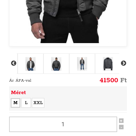
41500
Ft
Ár ÁFA-val
Méret
M
L
XXL
+
-