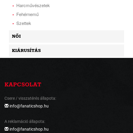
Harcművészetek
Fehérnemű
Szettek
NŐI
KIÁRUSÍTÁS
KAPCSOLAT
Csere / visszatérés állapota:
info@fanaticshop.hu
A reklamáció állapota:
info@fanaticshop.hu