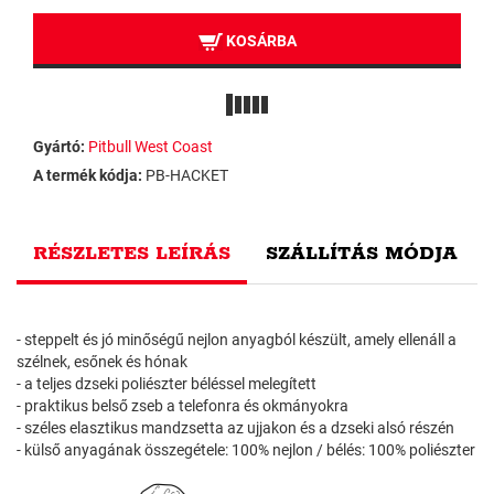
KOSÁRBA
Gyártó:
Pitbull West Coast
A termék kódja:
PB-HACKET
RÉSZLETES LEÍRÁS
SZÁLLÍTÁS MÓDJA
- steppelt és jó minőségű nejlon anyagból készült, amely ellenáll a
szélnek, esőnek és hónak
- a teljes dzseki poliészter béléssel melegített
- praktikus belső zseb a telefonra és okmányokra
- széles elasztikus mandzsetta az ujjakon és a dzseki alsó részén
- külső anyagának összegétele: 100% nejlon / bélés: 100% poliészter