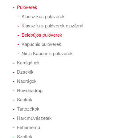
Pulóverek
Klasszikus pulóverek
Klasszikus pulóverek cipzárral
Belebújós pulóverek
Kapucnis pulóverek
Ninja Kapucnis pulóverek
Kardigánok
Dzsekik
Nadrágok
Rövidnadrág
Sapkák
Tartozékok
Harcművészetek
Fehérnemű
Szettek