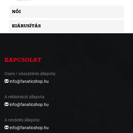
NŐI
KIÁRUSÍTÁS
KAPCSOLAT
Csere / visszatérés állapota:
info@fanaticshop.hu
A reklamáció állapota:
info@fanaticshop.hu
A rendelés állapota:
info@fanaticshop.hu