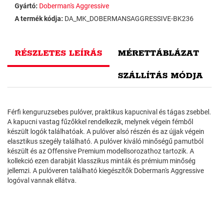
Gyártó:
Doberman's Aggressive
A termék kódja:
DA_MK_DOBERMANSAGGRESSIVE-BK236
RÉSZLETES LEÍRÁS
MÉRETTÁBLÁZAT
SZÁLLÍTÁS MÓDJA
Férfi kenguruzsebes pulóver, praktikus kapucnival és tágas zsebbel.
A kapucni vastag fűzőkkel rendelkezik, melynek végein fémből
készült logók találhatóak. A pulóver alsó részén és az újjak végein
elasztikus szegély található. A pulóver kiváló minőségű pamutból
készült és az Offensive Premium modellsorozathoz tartozik. A
kollekció ezen darabját klasszikus minták és prémium minőség
jellemzi. A pulóveren található kiegészítők Doberman's Aggressive
logóval vannak ellátva.