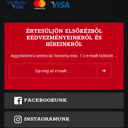
ÉRTESÜLJÖN ELSŐKÉZBŐL
KEDVEZMÉNYEINKRŐL ÉS
HÍREINKRŐL
Aggodalomra semmi ok, havonta max. 1-3 e-mailt küldünk ...
FACEBOOKUNK
INSTAGRAMUNK