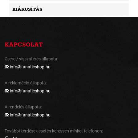
KIÁRUSÍTÁS
KAPCSOLAT
Csere / visszatérés állapota:
info@fanaticshop.hu
A reklamáció állapota:
info@fanaticshop.hu
A rendelés állapota:
info@fanaticshop.hu
További kérdések esetén keressen minket telefonon: