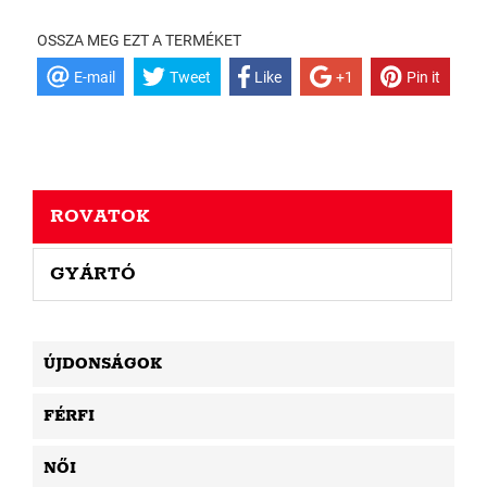
OSSZA MEG EZT A TERMÉKET
E-mail
Tweet
Like
+1
Pin it
ROVATOK
GYÁRTÓ
ÚJDONSÁGOK
FÉRFI
NŐI