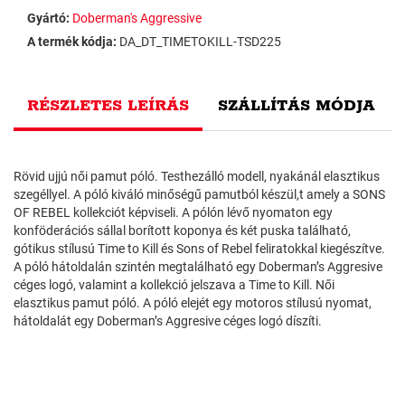
Gyártó:
Doberman's Aggressive
A termék kódja:
DA_DT_TIMETOKILL-TSD225
RÉSZLETES LEÍRÁS
SZÁLLÍTÁS MÓDJA
Rövid ujjú női pamut póló. Testhezálló modell, nyakánál elasztikus
szegéllyel. A póló kiváló minőségű pamutból készül,t amely a SONS
OF REBEL kollekciót képviseli. A pólón lévő nyomaton egy
konföderációs sállal borított koponya és két puska található,
gótikus stílusú Time to Kill és Sons of Rebel feliratokkal kiegészítve.
A póló hátoldalán szintén megtalálható egy Doberman’s Aggresive
céges logó, valamint a kollekció jelszava a Time to Kill. Női
elasztikus pamut póló. A póló elejét egy motoros stílusú nyomat,
hátoldalát egy Doberman’s Aggresive céges logó díszíti.