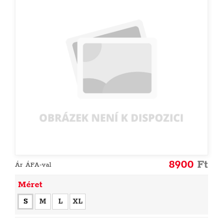
8900
Ft
Ár ÁFA-val
Méret
S
M
L
XL