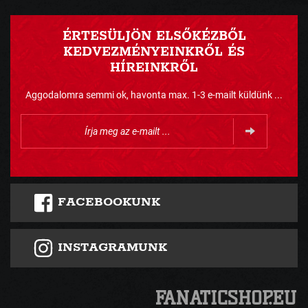
ÉRTESÜLJÖN ELSŐKÉZBŐL
KEDVEZMÉNYEINKRŐL ÉS
HÍREINKRŐL
Aggodalomra semmi ok, havonta max. 1-3 e-mailt küldünk ...
FACEBOOKUNK
INSTAGRAMUNK