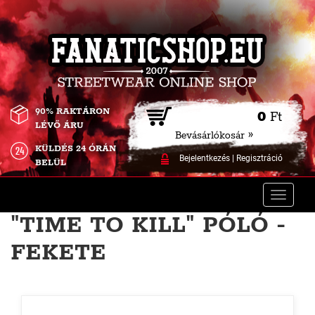
90% RAKTÁRON
0
Ft
LÉVŐ ÁRU
Bevásárlókosár »
KÜLDÉS 24 ÓRÁN
Bejelentkezés
|
Regisztráció
BELÜL
Toggle
naviga
"TIME TO KILL" PÓLÓ -
FEKETE