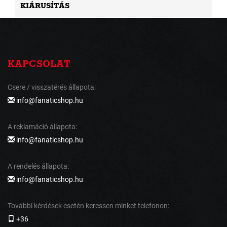
KIÁRUSÍTÁS
KAPCSOLAT
Csere / visszatérés állapota:
info@fanaticshop.hu
A reklamáció állapota:
info@fanaticshop.hu
A rendelés állapota:
info@fanaticshop.hu
További kérdések esetén keressen minket telefonon:
+36