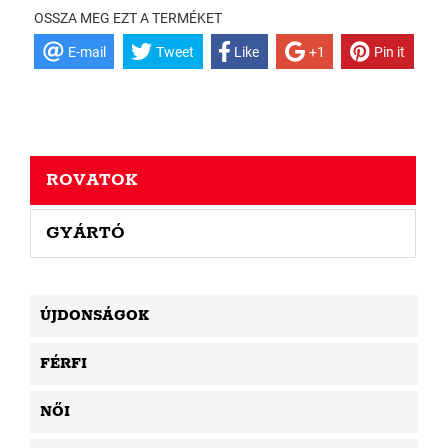
OSSZA MEG EZT A TERMÉKET
E-mail
Tweet
Like
+1
Pin it
ROVATOK
GYÁRTÓ
ÚJDONSÁGOK
FÉRFI
NŐI