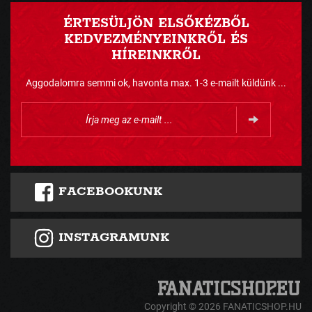
ÉRTESÜLJÖN ELSŐKÉZBŐL
KEDVEZMÉNYEINKRŐL ÉS
HÍREINKRŐL
Aggodalomra semmi ok, havonta max. 1-3 e-mailt küldünk ...
FACEBOOKUNK
INSTAGRAMUNK
Copyright © 2026 FANATICSHOP.HU