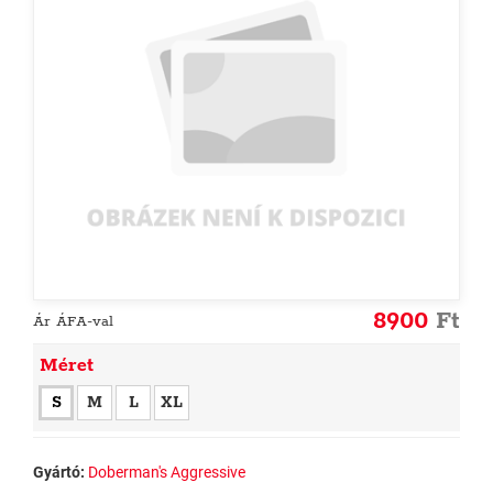
8900
Ft
Ár ÁFA-val
Méret
S
M
L
XL
Gyártó:
Doberman's Aggressive