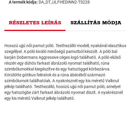
A termék kódja:
DA_DT_ULFHEDINN2-TS228
RÉSZLETES LEÍRÁS
SZÁLLÍTÁS MÓDJA
Hosszú ujjú női pamut póló. Testhezálló modell, nyakánál elasztikus
szegéllyel. A póló kiváló minőségű pamutból készült. A póló bal
karján Dobermans Aggressive céges logó található. A póló elülső
részén egy dühös farkast ábrázoló nyomat található, rúna
szimbólumokkal kiegészítve és egy hatszöggel körbezárva.
Körülötte gótikus feliratok és a rúna ábécéből származó
szimbólumok találhatóak. A nyakrésznél egy kis méretű Valknut
jelkép található. Testhezálló, hosszú ujjú női pamut póló, amelyet
egy hatszögbe zárt farkast ábrázoló nyomat díszít. A nyakrésznél
egy kis méretű Valknut jelkép található.