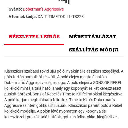
Gyártó:
Doberman's Aggressive
A termék kódja:
DA_T_TIMETOKILL-TS223
RÉSZLETES LEÍRÁS
MÉRETTÁBLÁZAT
SZÁLLÍTÁS MÓDJA
Klasszikus szabású rövid ujjú póló, nyakánál elasztikus szegéllyel. A
póló tartós pamutból készült. A póló elején megtalálható a
Doberman’s Aggressive céges logó. A póló elején a SONS OF REBEL
kollekció mintája található, amely egy koponyát és két keresztezett
puskát ábrázol, Sons of Rebel és Time to Kill feliratokkal kiegészítve.
A póló karján megtalálható feliratok: Time to Kill és Doberman’s
Aggresive szintén gótikus stílusúak. Klasszikus pamut póló a Rebel
kollekció modellje. A pólón lévő nyomaton egy koponya és
keresztezett puskák találhatóak, gótikus feliratokkal kiegészítve.