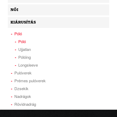
NŐI
KIÁRUSÍTÁS
Póló
Póló
Ujjatlan
Pólóing
Longsleeve
Pulóverek
Prémes pulóverek
Dzsekik
Nadrágok
Rövidnadrág