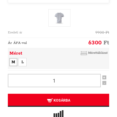
9900
Ft
Eredeti ár
6300
Ft
Ár ÁFA-val
Méret
Mérettáblázat
M
L
+
-
KOSÁRBA