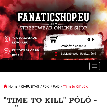
90% RAKTÁRON
0
Ft
LÉVŐ ÁRU
Bevásárlókosár »
KÜLDÉS 24 ÓRÁN
Bejelentkezés
|
Regisztráció
BELÜL
Toggle
naviga
Home
/
KIÁRUSÍTÁS
/
Póló
/
Póló
/
"Time to Kill" póló
"TIME TO KILL" PÓLÓ -