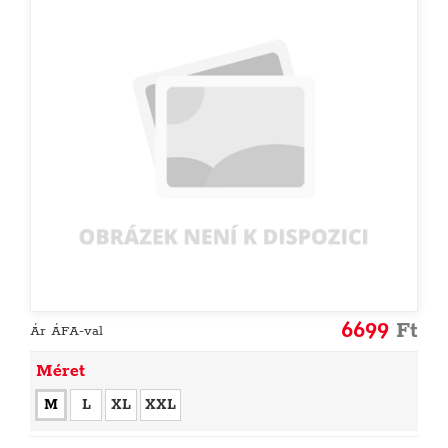
6699
Ft
Ár ÁFA-val
Méret
M
L
XL
XXL