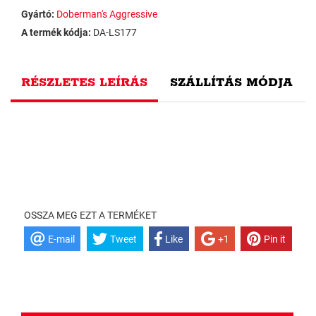
Gyártó:
Doberman's Aggressive
A termék kódja:
DA-LS177
RÉSZLETES LEÍRÁS
SZÁLLÍTÁS MÓDJA
OSSZA MEG EZT A TERMÉKET
E-mail
Tweet
Like
+1
Pin it