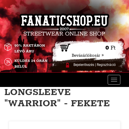
90% RAKTÁRON
0
Ft
LÉVŐ ÁRU
Bevásárlókosár »
KÜLDÉS 24 ÓRÁN
Bejelentkezés
|
Regisztráció
BELÜL
Toggle
naviga
LONGSLEEVE
"WARRIOR" - FEKETE