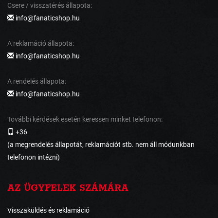
Csere / visszatérés állapota:
info@fanaticshop.hu
A reklamáció állapota:
info@fanaticshop.hu
A rendelés állapota:
info@fanaticshop.hu
További kérdések esetén keressen minket telefonon:
+36
(a megrendelés állapotát, reklamációt stb. nem áll módunkban
telefonon intézni)
AZ ÜGYFELEK SZÁMÁRA
Visszaküldés és reklamáció