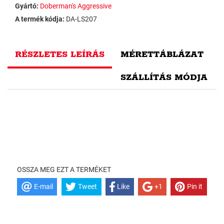
Gyártó:
Doberman's Aggressive
A termék kódja:
DA-LS207
RÉSZLETES LEÍRÁS
MÉRETTÁBLÁZAT
SZÁLLÍTÁS MÓDJA
OSSZA MEG EZT A TERMÉKET
E-mail
Tweet
Like
+1
Pin it