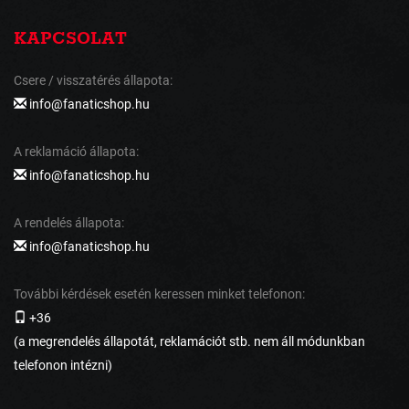
KAPCSOLAT
Csere / visszatérés állapota:
info@fanaticshop.hu
A reklamáció állapota:
info@fanaticshop.hu
A rendelés állapota:
info@fanaticshop.hu
További kérdések esetén keressen minket telefonon:
+36
(a megrendelés állapotát, reklamációt stb. nem áll módunkban
telefonon intézni)