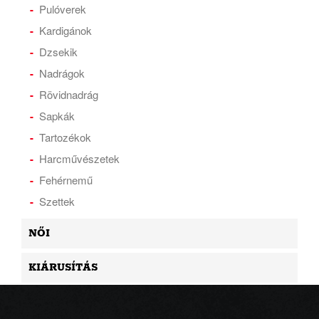
Pulóverek
Kardigánok
Dzsekik
Nadrágok
Rövidnadrág
Sapkák
Tartozékok
Harcművészetek
Fehérnemű
Szettek
NŐI
KIÁRUSÍTÁS