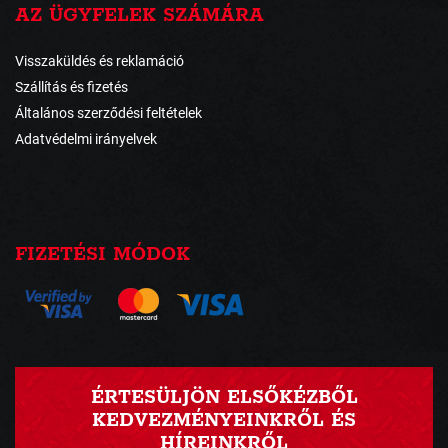
AZ ÜGYFELEK SZÁMÁRA
Visszaküldés és reklamáció
Szállítás és fizetés
Általános szerződési feltételek
Adatvédelmi irányelvek
FIZETÉSI MÓDOK
ÉRTESÜLJÖN ELSŐKÉZBŐL
KEDVEZMÉNYEINKRŐL ÉS
HÍREINKRŐL