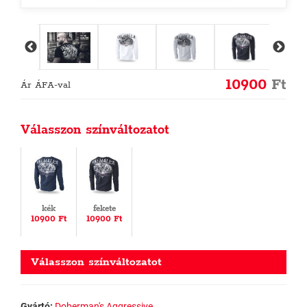
10900
Ft
Ár ÁFA-val
Válasszon színváltozatot
kék
fekete
10900 Ft
10900 Ft
Válasszon színváltozatot
Gyártó:
Doberman's Aggressive