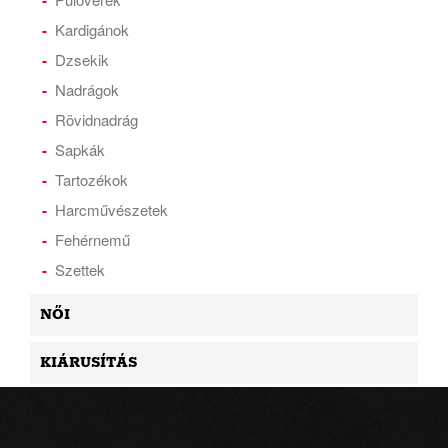
Kardigánok
Dzsekik
Nadrágok
Rövidnadrág
Sapkák
Tartozékok
Harcművészetek
Fehérnemű
Szettek
NŐI
KIÁRUSÍTÁS