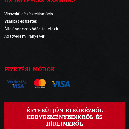
AZ ÜGYFELEK SZÁMÁRA
Visszaküldés és reklamáció
Szállítás és fizetés
Általános szerződési feltételek
Adatvédelmi irányelvek
FIZETÉSI MÓDOK
ÉRTESÜLJÖN ELSŐKÉZBŐL
KEDVEZMÉNYEINKRŐL ÉS
HÍREINKRŐL