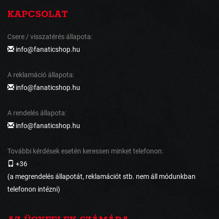
KAPCSOLAT
Csere / visszatérés állapota:
info@fanaticshop.hu
A reklamáció állapota:
info@fanaticshop.hu
A rendelés állapota:
info@fanaticshop.hu
További kérdések esetén keressen minket telefonon:
+36
(a megrendelés állapotát, reklamációt stb. nem áll módunkban
telefonon intézni)