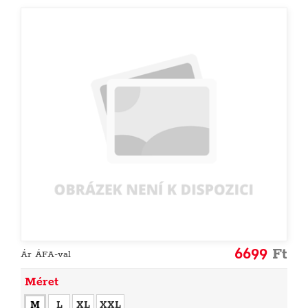
6699
Ft
Ár ÁFA-val
Méret
M
L
XL
XXL