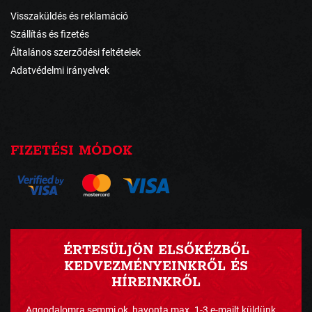
Visszaküldés és reklamáció
Szállítás és fizetés
Általános szerződési feltételek
Adatvédelmi irányelvek
FIZETÉSI MÓDOK
ÉRTESÜLJÖN ELSŐKÉZBŐL
KEDVEZMÉNYEINKRŐL ÉS
HÍREINKRŐL
Aggodalomra semmi ok, havonta max. 1-3 e-mailt küldünk ...