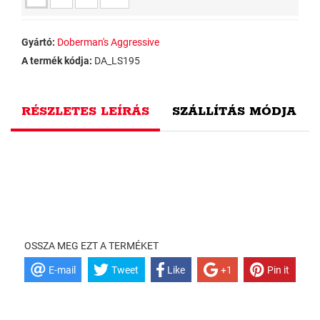
Gyártó:
Doberman's Aggressive
A termék kódja:
DA_LS195
RÉSZLETES LEÍRÁS
SZÁLLÍTÁS MÓDJA
OSSZA MEG EZT A TERMÉKET
E-mail
Tweet
Like
+1
Pin it