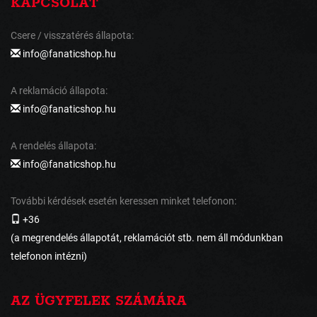
KAPCSOLAT
Csere / visszatérés állapota:
info@fanaticshop.hu
A reklamáció állapota:
info@fanaticshop.hu
A rendelés állapota:
info@fanaticshop.hu
További kérdések esetén keressen minket telefonon:
+36
(a megrendelés állapotát, reklamációt stb. nem áll módunkban
telefonon intézni)
AZ ÜGYFELEK SZÁMÁRA