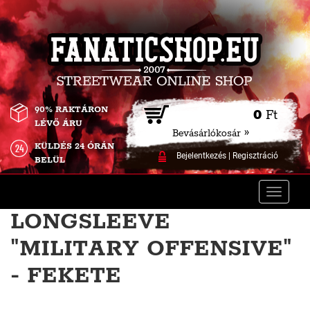
90% RAKTÁRON
0
Ft
LÉVŐ ÁRU
Bevásárlókosár »
KÜLDÉS 24 ÓRÁN
Bejelentkezés
|
Regisztráció
BELÜL
Toggle
naviga
LONGSLEEVE
"MILITARY OFFENSIVE"
- FEKETE