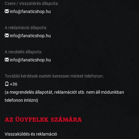
Csere / visszatérés állapota:
info@fanaticshop.hu
A reklamáció állapota:
info@fanaticshop.hu
A rendelés állapota:
info@fanaticshop.hu
További kérdések esetén keressen minket telefonon:
+36
(a megrendelés állapotát, reklamációt stb. nem áll módunkban
telefonon intézni)
AZ ÜGYFELEK SZÁMÁRA
Visszaküldés és reklamáció