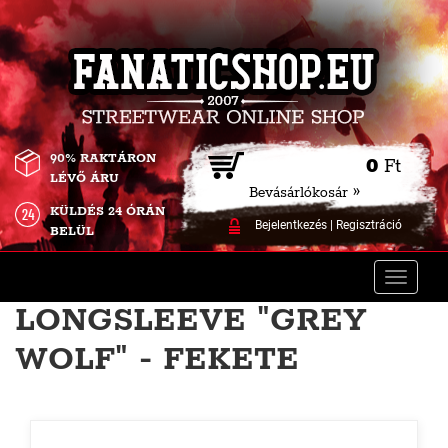
90% RAKTÁRON
0
Ft
LÉVŐ ÁRU
Bevásárlókosár »
KÜLDÉS 24 ÓRÁN
Bejelentkezés
|
Regisztráció
BELÜL
Toggle
naviga
LONGSLEEVE "GREY
WOLF" - FEKETE