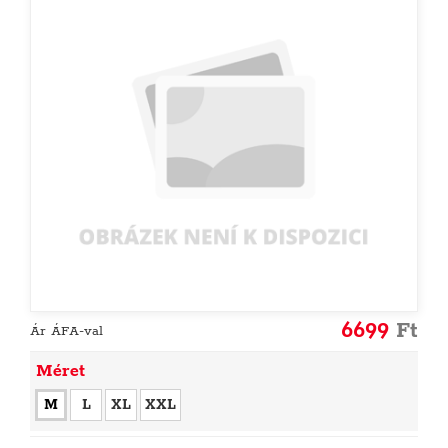
6699
Ft
Ár ÁFA-val
Méret
M
L
XL
XXL