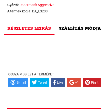
Gyártó:
Doberman's Aggressive
A termék kódja:
DA_LS200
RÉSZLETES LEÍRÁS
SZÁLLÍTÁS MÓDJA
OSSZA MEG EZT A TERMÉKET
E-mail
Tweet
Like
+1
Pin it