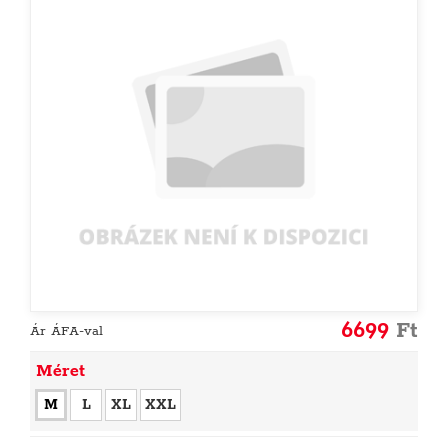
6699
Ft
Ár ÁFA-val
Méret
M
L
XL
XXL