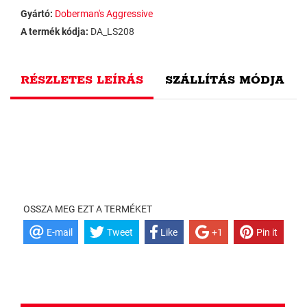
Gyártó:
Doberman's Aggressive
A termék kódja:
DA_LS208
RÉSZLETES LEÍRÁS
SZÁLLÍTÁS MÓDJA
OSSZA MEG EZT A TERMÉKET
E-mail
Tweet
Like
+1
Pin it