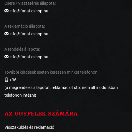
Csere / visszatérés állapota:
info@fanaticshop.hu
A reklamáció állapota:
info@fanaticshop.hu
A rendelés állapota:
info@fanaticshop.hu
További kérdések esetén keressen minket telefonon:
+36
(a megrendelés állapotát, reklamációt stb. nem áll módunkban
telefonon intézni)
AZ ÜGYFELEK SZÁMÁRA
Visszaküldés és reklamáció