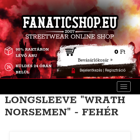
90% RAKTÁRON
0
Ft
LÉVŐ ÁRU
Bevásárlókosár »
KÜLDÉS 24 ÓRÁN
Bejelentkezés
|
Regisztráció
BELÜL
Toggle
naviga
LONGSLEEVE "WRATH
NORSEMEN" - FEHÉR