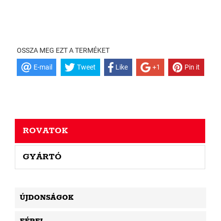
OSSZA MEG EZT A TERMÉKET
E-mail
Tweet
Like
+1
Pin it
ROVATOK
GYÁRTÓ
ÚJDONSÁGOK