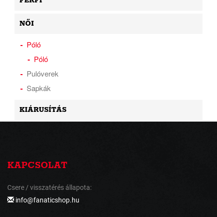
FÉRFI
NŐI
Póló
Póló
Pulóverek
Sapkák
KIÁRUSÍTÁS
KAPCSOLAT
Csere / visszatérés állapota:
info@fanaticshop.hu