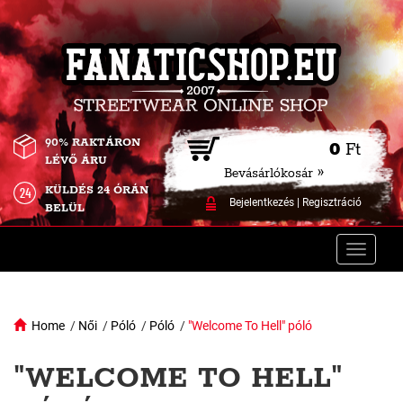
90% RAKTÁRON
0
Ft
LÉVŐ ÁRU
Bevásárlókosár »
KÜLDÉS 24 ÓRÁN
Bejelentkezés
|
Regisztráció
BELÜL
Toggle
naviga
Home
/
Női
/
Póló
/
Póló
/
"Welcome To Hell" póló
"WELCOME TO HELL"