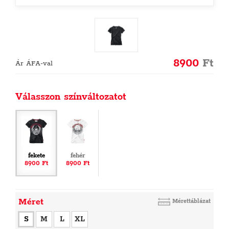
8900
Ft
Ár ÁFA-val
Válasszon színváltozatot
fekete
fehér
8900 Ft
8900 Ft
Méret
Mérettáblázat
S
M
L
XL