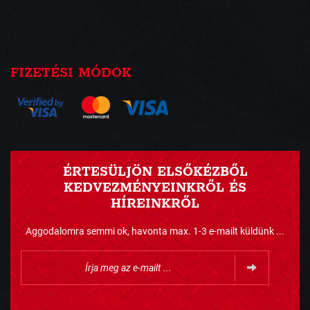
FIZETÉSI MÓDOK
ÉRTESÜLJÖN ELSŐKÉZBŐL
KEDVEZMÉNYEINKRŐL ÉS
HÍREINKRŐL
Aggodalomra semmi ok, havonta max. 1-3 e-mailt küldünk ...